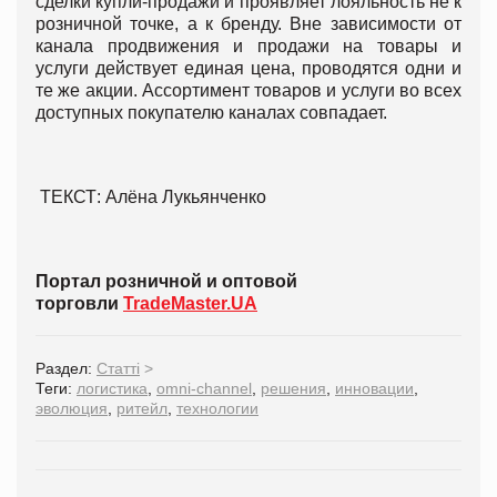
сделки купли-продажи и проявляет лояльность не к
розничной точке, а к бренду. Вне зависимости от
канала продвижения и продажи на товары и
услуги действует единая цена, проводятся одни и
те же акции. Ассортимент товаров и услуги во всех
доступных покупателю каналах совпадает.
ТЕКСТ: Алёна Лукьянченко
Портал розничной и оптовой
торговли
TradeMaster.UA
Раздел:
Статті
>
Теги:
логистика
,
omni-channel
,
решения
,
инновации
,
эволюция
,
ритейл
,
технологии