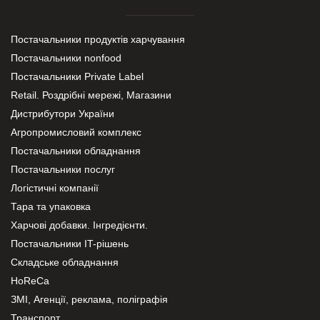
Постачальники продуктів харчування
Постачальники nonfood
Постачальники Private Label
Retail. Роздрібні мережі, Магазини
Дистрибутори України
Агропромисловий комплекс
Постачальники обладнання
Постачальники послуг
Логістичні компанії
Тара та упаковка
Харчові добавки. Інгредієнти.
Постачальники IT-рішень
Складське обладнання
HoReCa
ЗМІ, Агенції, реклама, поліграфія
Транспорт