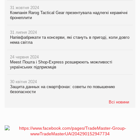
31 жовтня 2024
Компанія Rarog Tactical Gear презентувала надлегкі керамічні
бронеплити
31 липня 2024
Напівфабрикати та консерви, які стануть в пригоді, коли довго
нема світла
24 червня 2024
Meest Пошта і Shop-Express розширюють можливості
українських підприємців
30 квітня 2024
Защита данных на смартфонах: советы по повышению
безопасности
Всі новини