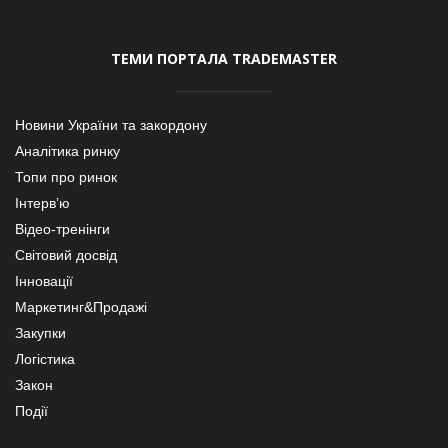
ТЕМИ ПОРТАЛА TRADEMASTER
Новини України та закордону
Аналітика ринку
Топи про ринок
Інтерв’ю
Відео-тренінги
Світовий досвід
Інновації
Маркетинг&Продажі
Закупки
Логістика
Закон
Події