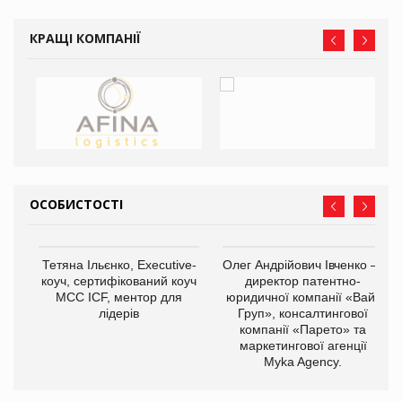
КРАЩІ КОМПАНІЇ
ОСОБИСТОСТІ
,
Тетяна Ільєнко, Executive-
Олег Андрійович Івченко —
ОВ
коуч, сертифікований коуч
директор патентно-
МСС ICF, ментор для
юридичної компанії «Вайз
лідерів
Груп», консалтингової
компанії «Парето» та
маркетингової агенції
Myka Agency.