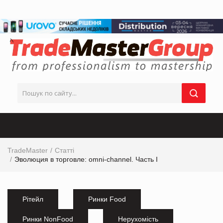
TradeMaster
Статті
Эволюция в торговле: omni-channel. Часть I
Рітейл
Ринки Food
Ринки NonFood
Нерухомість