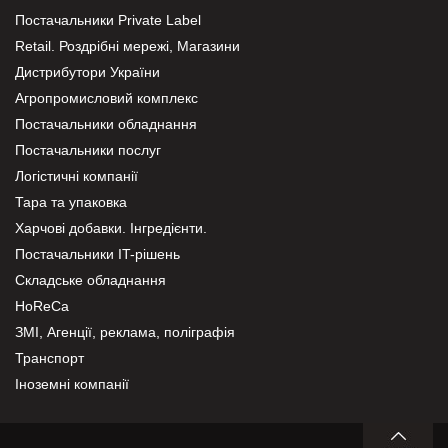
Постачальники Private Label
Retail. Роздрібні мережі, Магазини
Дистрибутори України
Агропромисловий комплекс
Постачальники обладнання
Постачальники послуг
Логістичні компанії
Тара та упаковка
Харчові добавки. Інгредієнти.
Постачальники IT-рішень
Складське обладнання
HoReCa
ЗМІ, Агенції, реклама, поліграфія
Транспорт
Іноземні компанії