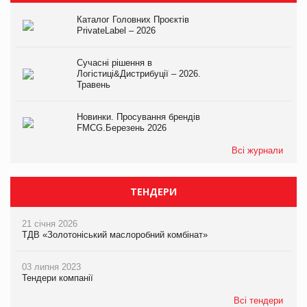
Каталог Головних Проєктів
PrivateLabel – 2026
Сучасні рішення в
Логістиці&Дистрибуції – 2026.
Травень
Новинки. Просування брендів
FMCG.Березень 2026
Всі журнали
ТЕНДЕРИ
21 січня 2026
ТДВ «Золотоніський маслоробний комбінат»
03 липня 2023
Тендери компанії
Всі тендери