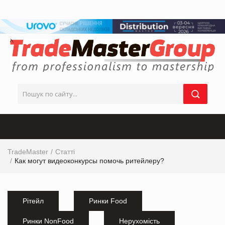
TradeMaster
Статті
Как могут видеоконкурсы помочь ритейлеру?
Рітейл
Ринки Food
Ринки NonFood
Нерухомість