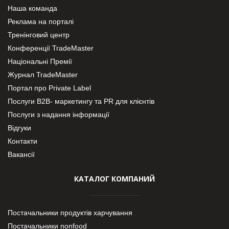
Наша команда
Реклама на порталі
Тренінговий центр
Конференції TradeMaster
Національні Премії
Журнал TradeMaster
Портал про Private Label
Послуги В2В- маркетингу та PR для клієнтів
Послуги з надання інформації
Відгуки
Контакти
Вакансії
КАТАЛОГ КОМПАНИЙ
Постачальники продуктів харчування
Постачальники nonfood