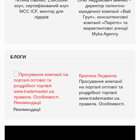
ОВ
коуч, сертифікований коуч
директор патентно-
МСС ICF, ментор для
юридичної компанії «Вайз
лідерів
Груп», консалтингової
компанії «Парето» та
маркетингової агенції
Myka Agency.
БЛОГИ
Брагина Людмила
ї
Просування компанії
а
на порталі оптової та
роздрібної торгівлі
www.trademaster.ua.
і.
правила. Особливості.
Рекомендації
Ре