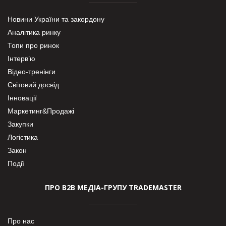
Новини України та закордону
Аналітика ринку
Топи про ринок
Інтерв’ю
Відео-тренінги
Світовий досвід
Інновації
Маркетинг&Продажі
Закупки
Логістика
Закон
Події
ПРО В2В МЕДІА-ГРУПУ TRADEMASTER
Про нас