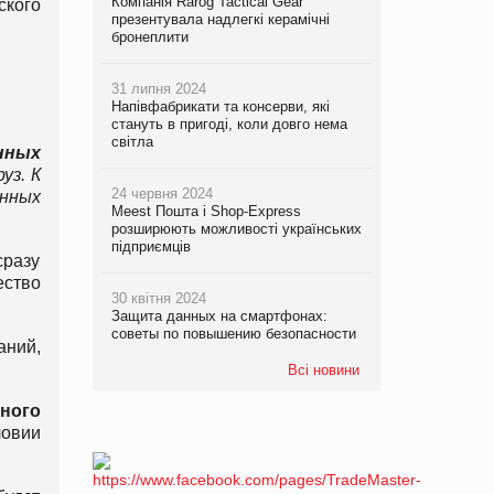
Компанія Rarog Tactical Gear
ского
презентувала надлегкі керамічні
бронеплити
31 липня 2024
Напівфабрикати та консерви, які
стануть в пригоді, коли довго нема
світла
нных
уз. К
24 червня 2024
нных
Meest Пошта і Shop-Express
розширюють можливості українських
підприємців
сразу
ество
30 квітня 2024
Защита данных на смартфонах:
советы по повышению безопасности
аний,
Всі новини
ного
ловии