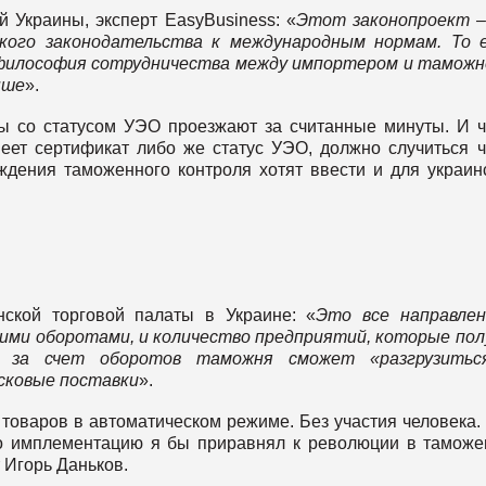
й Украины, эксперт EasyBusiness: «
Этот законопроект –
ского законодательства к международным нормам. То 
философия сотрудничества между импортером и таможн
ыше
».
ы со статусом УЭО проезжают за считанные минуты. И 
еет сертификат либо же статус УЭО, должно случиться ч
ждения таможенного контроля хотят ввести и для украин
нской торговой палаты в Украине: «
Это все направлен
ими оборотами, и количество предприятий, которые по
 за счет оборотов таможня сможет «разгрузитьс
сковые поставки
».
товаров в автоматическом режиме. Без участия человека.
го имплементацию я бы приравнял к революции в тамож
 Игорь Даньков.