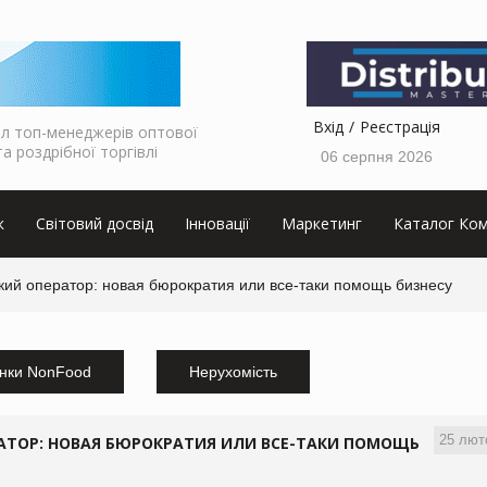
Вхід
Реєстрація
л топ-менеджерів оптової
та роздрібної торгівлі
06 серпня 2026
к
Світовий досвід
Інновації
Маркетинг
Каталог Ком
ий оператор: новая бюрократия или все-таки помощь бизнесу
нки NonFood
Нерухомість
25 лют
ТОР: НОВАЯ БЮРОКРАТИЯ ИЛИ ВСЕ-ТАКИ ПОМОЩЬ