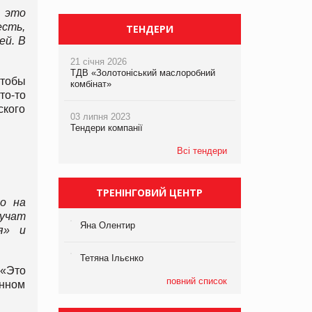
 это
есть,
ТЕНДЕРИ
ей. В
21 січня 2026
ТДВ «Золотоніський маслоробний
чтобы
комбінат»
то-то
ского
03 липня 2023
Тендери компанії
Всі тендери
ТРЕНІНГОВИЙ ЦЕНТР
о на
лучат
Яна Олентир
я» и
Тетяна Ільєнко
 «Это
повний список
енном