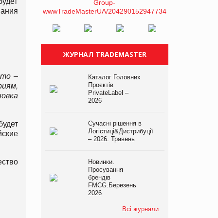
будет
пания
ЖУРНАЛ TRADEMASTER
это –
Каталог Головних
Проєктів
риям,
PrivateLabel –
овка
2026
будет
Сучасні рішення в
Логістиці&Дистрибуції
йские
– 2026. Травень
ество
Новинки.
Просування
брендів
FMCG.Березень
2026
Всі журнали