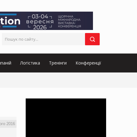
паній
Логістика
Тренінги
Конференції
ого 2016