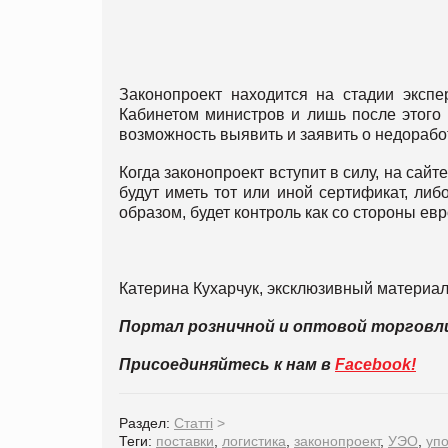
Законопроект находится на стадии экспе
Кабинетом министров и лишь после этого 
возможность выявить и заявить о недорабо
Когда законопроект вступит в силу, на са
будут иметь тот или иной сертификат, либ
образом, будет контроль как со стороны ев
Катерина Кухарчук, эксклюзивный материал
Портал розничной и оптовой торгов
Присоединяйтесь к нам в
Facebook!
Раздел:
Статті
>
Теги:
поставки
,
логистика
,
законопроект
,
УЭО
,
уп