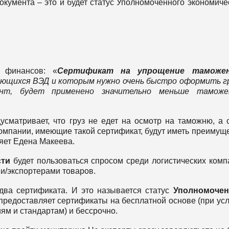
кумента – это и будет статус Уполномоченного экономиче
а финансов: «
Сертификат на упрощение таможе
ющихся ВЭД и которым нужно очень быстро оформить гр
ент, будет применено значительно меньше таможе
матривает, что груз не едет на осмотр на таможню, а 
 компании, имеющие такой сертификат, будут иметь преимущ
ляет Едена Макеева.
сти
будет пользоваться спросом среди логистических комп
и/экспортерами товаров.
 два сертификата. И это называется статус
Уполномочен
 предоставляет сертификаты на бесплатной основе (при ус
м и стандартам) и бессрочно.