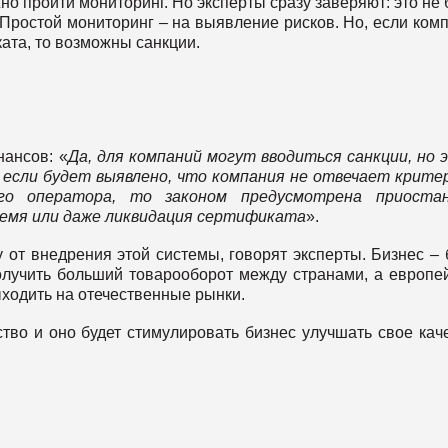
о пройти мониторинг. Но эксперты сразу заверяют: это не 
 Простой мониторинг – на выявление рисков. Но, если ком
ата, то возможны санкции.
нансов: «
Да, для компаний могут вводиться санкции, но 
 если будет выявлено, что компания не отвечает крите
го оператора, то законом предусмотрена приостан
ремя или даже ликвидация сертификата
».
у от внедрения этой системы, говорят эксперты. Бизнес – 
олучить больший товарооборот между странами, а европе
ходить на отечественные рынки.
тво и оно будет стимулировать бизнес улучшать свое кач