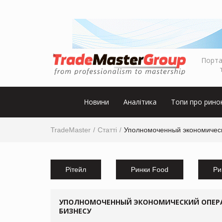
Порта
Новини
Аналітика
Топи про рино
TradeMaster
Статті
Уполномоченный экономическ
Рітейл
Ринки Food
Ри
УПОЛНОМОЧЕННЫЙ ЭКОНОМИЧЕСКИЙ ОПЕРА
БИЗНЕСУ