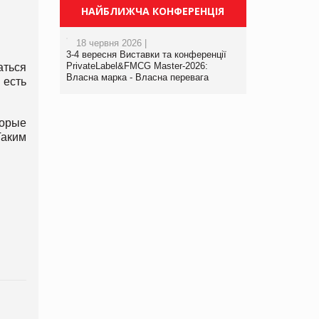
НАЙБЛИЖЧА КОНФЕРЕНЦІЯ
18 червня 2026 |
3-4 вересня Виставки та конференції
PrivateLabel&FMCG Master-2026:
аться
Власна марка - Власна перевага
 есть
торые
Таким