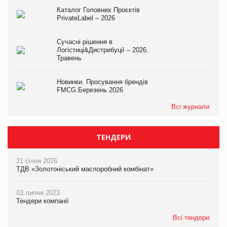
Каталог Головних Проєктів
PrivateLabel – 2026
Сучасні рішення в
Логістиці&Дистрибуції – 2026.
Травень
Новинки. Просування брендів
FMCG.Березень 2026
Всі журнали
ТЕНДЕРИ
21 січня 2026
ТДВ «Золотоніський маслоробний комбінат»
03 липня 2023
Тендери компанії
Всі тендери