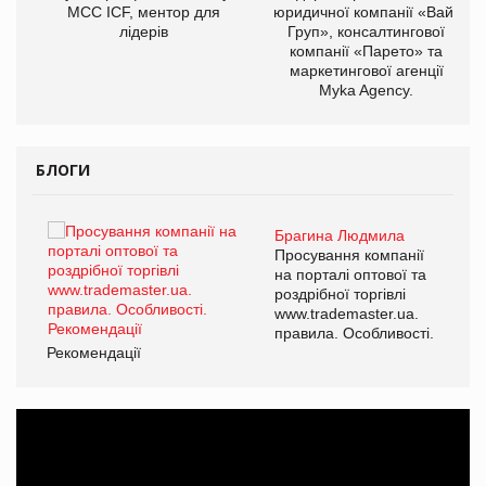
МСС ICF, ментор для
юридичної компанії «Вайз
лідерів
Груп», консалтингової
компанії «Парето» та
маркетингової агенції
Myka Agency.
БЛОГИ
Брагина Людмила
ї
Просування компанії
а
на порталі оптової та
роздрібної торгівлі
www.trademaster.ua.
і.
правила. Особливості.
Рекомендації
Ре