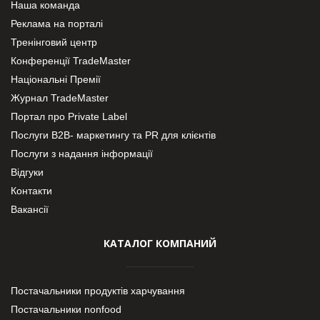
Наша команда
Реклама на порталі
Тренінговий центр
Конференції TradeMaster
Національні Премії
Журнал TradeMaster
Портал про Private Label
Послуги В2В- маркетингу та PR для клієнтів
Послуги з надання інформації
Відгуки
Контакти
Вакансії
КАТАЛОГ КОМПАНИЙ
Постачальники продуктів харчування
Постачальники nonfood