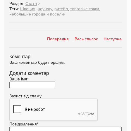
Раздел:
Статті
>
Теги:
Швеция
,
ноу-хау
,
ритейл
,
торговые точки
,
небольшие города и поселки
Попередня
Весь список
Наступна
Коментарі
Ваш коментар буде першим.
Додати коментар
Ваше імя
*
Захист від спаму
Повідомлення
*