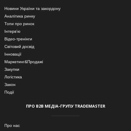
Новини України та закордону
Аналітика ринку
Топи про ринок
Інтерв’ю
Відео-тренінги
Світовий досвід
Інновації
Маркетинг&Продажі
Закупки
Логістика
Закон
Події
ПРО В2В МЕДІА-ГРУПУ TRADEMASTER
Про нас