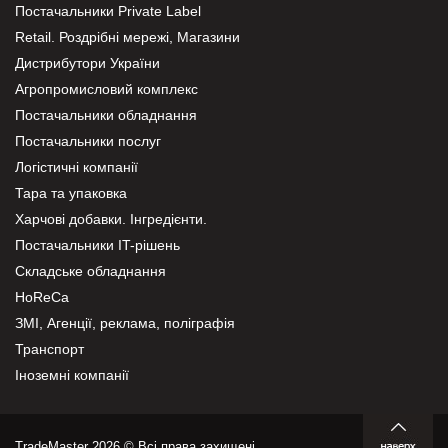
Постачальники Private Label
Retail. Роздрібні мережі, Магазини
Дистрибутори України
Агропромисловий комплекс
Постачальники обладнання
Постачальники послуг
Логістичні компанії
Тара та упаковка
Харчові добавки. Інгредієнти.
Постачальники IT-рішень
Складське обладнання
HoReCa
ЗМІ, Агенції, реклама, поліграфія
Транспорт
Іноземні компанії
TradeMaster 2026 © Всі права захищені.