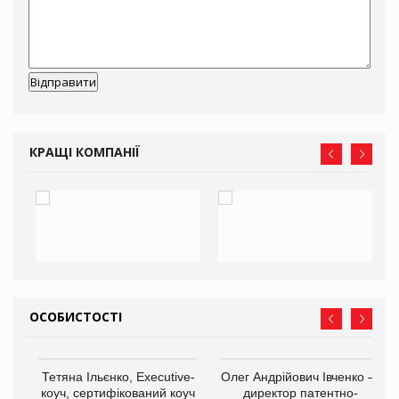
КРАЩІ КОМПАНІЇ
ОСОБИСТОСТІ
,
Тетяна Ільєнко, Executive-
Олег Андрійович Івченко —
ОВ
коуч, сертифікований коуч
директор патентно-