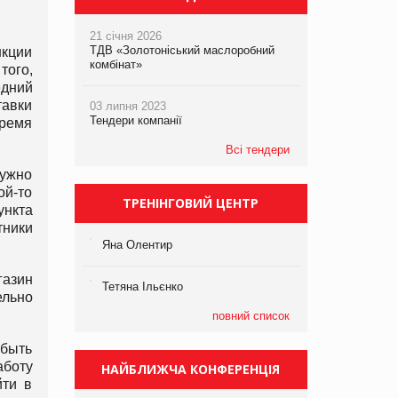
21 січня 2026
ТДВ «Золотоніський маслоробний
нкции
комбінат»
того,
едний
тавки
03 липня 2023
Тендери компанії
время
Всі тендери
ужно
ой-то
ТРЕНІНГОВИЙ ЦЕНТР
ункта
тники
Яна Олентир
газин
Тетяна Ільєнко
ельно
повний список
 быть
аботу
НАЙБЛИЖЧА КОНФЕРЕНЦІЯ
йти в