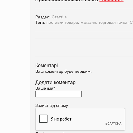
Раздел:
Статті
>
Теги:
поставки товара
,
магазин
,
торговая точка
,
С
Коментарі
Ваш коментар буде першим.
Додати коментар
Ваше імя
*
Захист від спаму