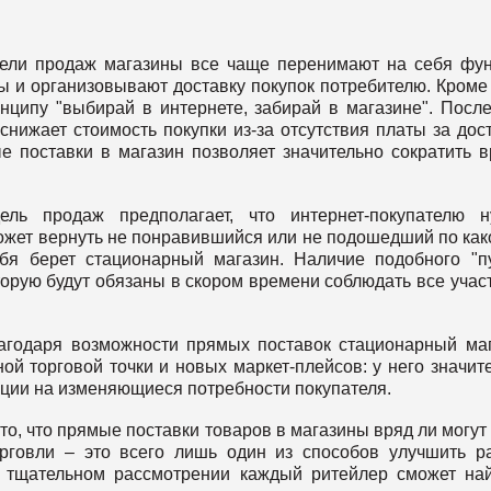
дели продаж магазины все чаще перенимают на себя фу
ы и организовывают доставку покупок потребителю. Кроме 
нципу "выбирай в интернете, забирай в магазине". Посл
 снижает стоимость покупки из-за отсутствия платы за дос
е поставки в магазин позволяет значительно сократить 
ель продаж предполагает, что интернет-покупателю н
может вернуть не понравившийся или не подошедший по как
бя берет стационарный магазин. Наличие подобного "п
торую будут обязаны в скором времени соблюдать все учас
благодаря возможности прямых поставок стационарный ма
й торговой точки и новых маркет-плейсов: у него значит
кции на изменяющиеся потребности покупателя.
 то, что прямые поставки товаров в магазины вряд ли могут
рговли – это всего лишь один из способов улучшить р
е тщательном рассмотрении каждый ритейлер сможет на