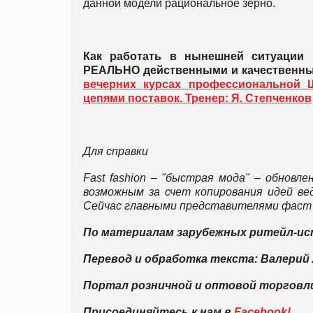
данной модели рациональное зерно.
Как работать в нынешней ситуации 
РЕАЛЬНО действенными и качественны
вечерних курсах профессиональной Ш
цепями поставок. Тренер: Я. Степченков
Для справки
Fa
st fashion – "быстрая мода" – обновл
возможным за счет копирования идей ве
Сейчас главными представителями фаст ф
По материалам зарубежных ритейл-ис
Перевод и обработка текста: Валерий
Портал розничной и оптовой торгов
Присоединяйтесь к нам в
Facebook!