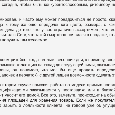
 сегодня, чтобы быть конкурентоспособным, ритейлеру н
рован, и часто ему может понадобиться не просто, ск
а к тому же еще определенного цвета, размера, с как
т дела до того, что у вас ограничен ассортимент, что м
очитал в Сети, что такой смартфон появился в продаже, то 
и получить там желаемое.
ном ритейле: когда теплые весенние дни, к примеру, вне
 зимнюю коллекцию на склад до следующей зимы, оказывае
роны, он понимает, что мог бы еще продать определе
апочек и перчаток), с другой лишен возможности сделать э
о втором случае поможет работа по модели прямых поста
ецификациями заказывается у поставщика или в ближ
нт уносит его домой. Все это, заметьте, происходит на об
ения площадей для хранения товара. Если же покупате
 забыть о лояльности клиента, не говоря уже об упущ