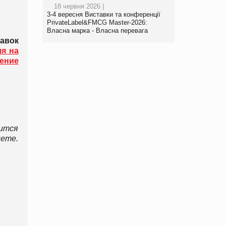
18 червня 2026 |
3-4 вересня Виставки та конференції
PrivateLabel&FMCG Master-2026:
Власна марка - Власна перевага
авок
ля на
ение
вится
кете.