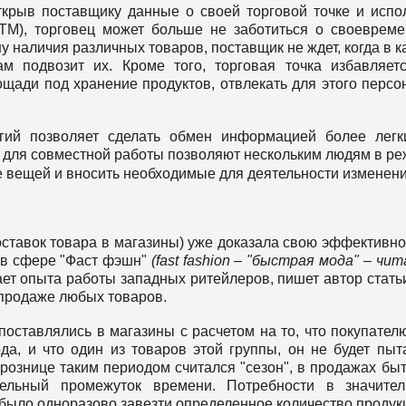
ткрыв поставщику данные о своей торговой точке и испо
ТМ), торговец может больше не заботиться о своеврем
 наличия различных товаров, поставщик не ждет, когда в к
м подвозит их. Кроме того, торговая точка избавляет
щади под хранение продуктов, отвлекать для этого персо
гий позволяет сделать обмен информацией более лег
 для совместной работы позволяют нескольким людям в р
 вещей и вносить необходимые для деятельности изменени
тавок товара в магазины) уже доказала свою эффективно
 в сфере "Фаст фэшн"
(fast fashion – "быстрая мода" – чи
ет опыта работы западных ритейлеров, пишет автор статьи
 продаже любых товаров.
оставлялись в магазины с расчетом на то, что покупател
да, и что один из товаров этой группы, он не будет пыт
рознице таким периодом считался "сезон", в продажах бы
тельный промежуток времени. Потребности в значител
было одноразово завезти определенное количество продук