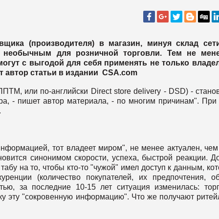
щика (производителя) в магазин, минуя склад сети
 необычным для розничной торговли. Тем не мене
могут с выгодой для себя применять не только владе
ет автор статьи в издании CSA.com
ТМ, или по-английски Direct store delivery - DSD) - стано
а, - пишет автор материала, - по многим причинам". При
.
информацией, тот владеет миром", не менее актуален, чем
новится синонимом скорости, успеха, быстрой реакции. Д
абу на то, чтобы кто-то "чужой" имел доступ к данным, ко
уренции (количество покупателей, их предпочтения, о
стью, за последние 10-15 лет ситуация изменилась: тор
ку эту "сокровенную информацию". Что же получают рите