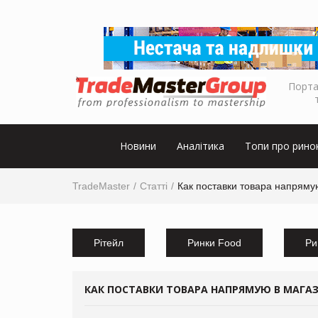
Порта
Новини
Аналітика
Топи про рино
TradeMaster
Статті
Как поставки товара напрямую
Рітейл
Ринки Food
Ри
КАК ПОСТАВКИ ТОВАРА НАПРЯМУЮ В МАГА