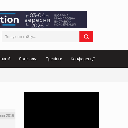
паній
Логістика
Тренінги
Конференції
зня 2016