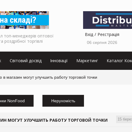
Вхід
Реєстрація
л топ-менеджерів оптової
та роздрібної торгівлі
06 серпня 2026
к
Світовий досвід
Інновації
Маркетинг
Каталог Ком
 в магазин могут улучшить работу торговой точки
нки NonFood
Нерухомість
15 бере
ЗИН МОГУТ УЛУЧШИТЬ РАБОТУ ТОРГОВОЙ ТОЧКИ