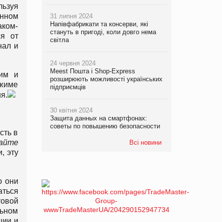
льзуя
енном
31 липня 2024
Напівфабрикати та консерви, які
аком-
стануть в пригоді, коли довго нема
ся от
світла
нал и
24 червня 2024
Meest Пошта і Shop-Express
ким и
розширюють можливості українських
ежиме
підприємців
я.
30 квітня 2024
Защита данных на смартфонах:
советы по повышению безопасности
сть в
тайте
Всі новини
, эту
ю они
аться
товой
ьном
ции и