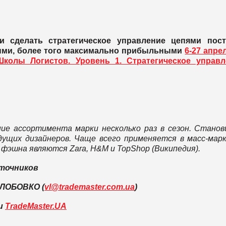
и сделать стратегическое управление цепями пост
ми, более того максимально прибыльными
6-27 апре
колы Логистов. Уровень 1. Стратегическое управл
ение ассортимента марки несколько раз в сезон. Стано
дущих дизайнеров. Чаще всего применяется в масс-мар
эшна являются Zara, H&M и TopShop (Википедия).
точников
 ЛОБОВКО (
vl@trademaster.com.ua
)
ли
TradeMaster.UA