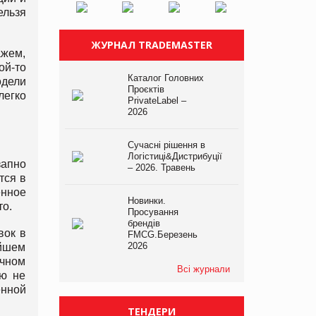
ельзя
ЖУРНАЛ TRADEMASTER
ажем,
ой-то
Каталог Головних
одели
Проєктів
легко
PrivateLabel –
2026
Сучасні рішення в
Логістиці&Дистрибуції
запно
– 2026. Травень
тся в
нное
Новинки.
то.
Просування
брендів
вок в
FMCG.Березень
2026
айшем
ычном
Всі журнали
лю не
енной
ТЕНДЕРИ