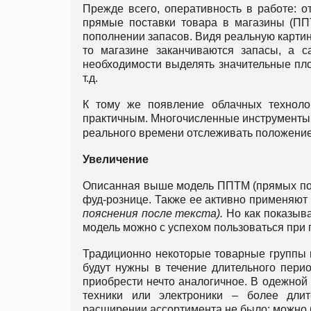
Прежде всего, оперативность в работе: о
прямые поставки товара в магазины (ПП
пополнении запасов. Видя реальную картину
то магазине заканчиваются запасы, а са
необходимости выделять значительные пло
т.д.
К тому же появление облачных техноло
практичным. Многочисленные инструменты
реального времени отслеживать положение
Увеличение
Описанная выше модель ППТМ (прямых пос
фуд-рознице. Также ее активно применяют
пояснения после текста).
Но как показыва
модель можно с успехом пользоваться при
Традиционно некоторые товарные группы п
будут нужны в течение длительного перио
приобрести нечто аналогичное. В одежной 
техники или электроники – более дли
расширении ассортимента не было: можно 