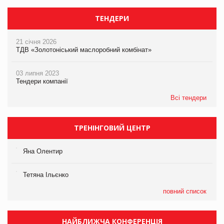
ТЕНДЕРИ
21 січня 2026
ТДВ «Золотоніський маслоробний комбінат»
03 липня 2023
Тендери компанії
Всі тендери
ТРЕНІНГОВИЙ ЦЕНТР
Яна Олентир
Тетяна Ільєнко
повний список
НАЙБЛИЖЧА КОНФЕРЕНЦІЯ