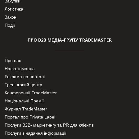
Закупки
Логістика
Закон
Події
ПРО В2В МЕДІА-ГРУПУ TRADEMASTER
Про нас
Наша команда
Реклама на порталі
Тренінговий центр
Конференції TradeMaster
Національні Премії
Журнал TradeMaster
Портал про Private Label
Послуги В2В- маркетингу та PR для клієнтів
Послуги з надання інформації