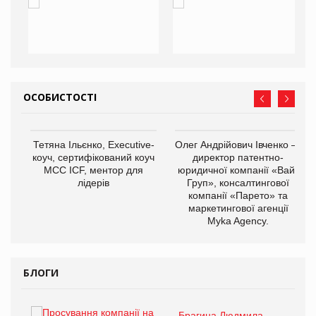
ОСОБИСТОСТІ
Тетяна Ільєнко, Executive-
Олег Андрійович Івченко —
коуч, сертифікований коуч
директор патентно-
МСС ICF, ментор для
юридичної компанії «Вайз
лідерів
Груп», консалтингової
компанії «Парето» та
маркетингової агенції
,
Myka Agency.
ОВ
БЛОГИ
Брагина Людмила