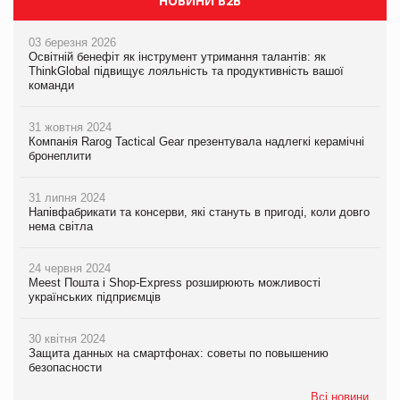
НОВИНИ B2B
03 березня 2026
Освітній бенефіт як інструмент утримання талантів: як
ThinkGlobal підвищує лояльність та продуктивність вашої
команди
31 жовтня 2024
Компанія Rarog Tactical Gear презентувала надлегкі керамічні
бронеплити
31 липня 2024
Напівфабрикати та консерви, які стануть в пригоді, коли довго
нема світла
24 червня 2024
Meest Пошта і Shop-Express розширюють можливості
українських підприємців
30 квітня 2024
Защита данных на смартфонах: советы по повышению
безопасности
Всі новини