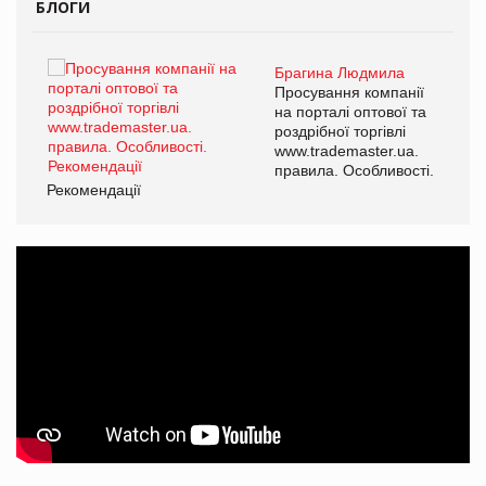
БЛОГИ
Брагина Людмила
ї
Просування компанії
а
на порталі оптової та
роздрібної торгівлі
www.trademaster.ua.
і.
правила. Особливості.
Рекомендації
Ре