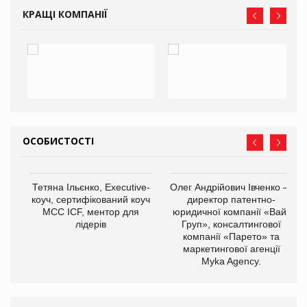
КРАЩІ КОМПАНІЇ
ОСОБИСТОСТІ
,
Тетяна Ільєнко, Executive-
Олег Андрійович Івченко —
ОВ
коуч, сертифікований коуч
директор патентно-
МСС ICF, ментор для
юридичної компанії «Вайз
лідерів
Груп», консалтингової
компанії «Парето» та
маркетингової агенції
Myka Agency.