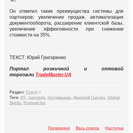
Он отметил такие преимущества системы для
партнеров: увеличение продаж, автоматизация
документооборота, расширение клиентской базы,
увеличение эффективности при снижении
стоимости на 35%.
ТЕКСТ: Юрий Григоренко
Портал розничной и оптовой
торговли
TradeMaster.UA
Раздел:
Статті
>
Теги:
ИТ
,
торговля
,
поставщики
,
Дмитрий Горлин
,
Global
Spirits
,
Postavki.biz
Попередня
Весь список
Наступна