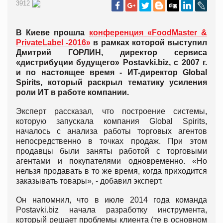
3912
В Киеве прошла
конференция «FoodMaster &
PrivateLabel -2016»
в рамках которой выступил
Дмитрий ГОРЛИН, директор сервиса
«дистрибуции будущего» Postavki.biz, с 2007 г.
и по настоящее время - ИT-директор Global
Spirits, который раскрыл тематику усиления
роли ИТ в работе компании.
Эксперт рассказал, что построение системы,
которую запускала компания Global Spirits,
началось с анализа работы торговых агентов
непосредственно в точках продаж. При этом
продавцы были заняты работой с торговыми
агентами и покупателями одновременно. «Но
нельзя продавать в то же время, когда приходится
заказывать товары», - добавил эксперт.
Он напомнил, что в июле 2014 года команда
Postavki.biz начала разработку инструмента,
который решает проблемы клиента (те в основном