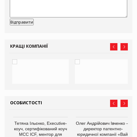
КРАЩІ КОМПАНІЇ
ОСОБИСТОСТІ
,
Тетяна Ільєнко, Executive-
Олег Андрійович Івченко —
ОВ
коуч, сертифікований коуч
директор патентно-
МСС ICF, ментор для
юридичної компанії «Вайз