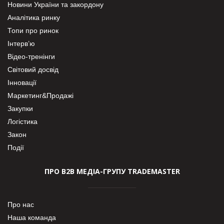
Новини України та закордону
Аналітика ринку
Топи про ринок
Інтерв’ю
Відео-тренінги
Світовий досвід
Інновації
Маркетинг&Продажі
Закупки
Логістика
Закон
Події
ПРО В2В МЕДІА-ГРУПУ TRADEMASTER
Про нас
Наша команда