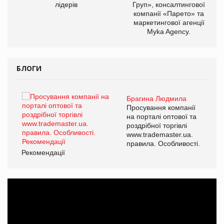
лідерів
Груп», консалтингової
компанії «Парето» та
маркетингової агенції
Myka Agency.
БЛОГИ
Брагина Людмила
ї
Просування компанії
а
на порталі оптової та
роздрібної торгівлі
www.trademaster.ua.
і.
правила. Особливості.
Рекомендації
Ре