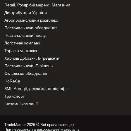
Retail. Роздрібні мережі, Магазини
Дистрибутори України
Агропромисловий комплекс
Постачальники обладнання
Постачальники послуг
Логістичні компанії
Тара та упаковка
Харчові добавки. Інгредієнти.
Постачальники IT-рішень
Складське обладнання
HoReCa
ЗМІ, Агенції, реклама, поліграфія
Транспорт
Іноземні компанії
TradeMaster 2026 © Всі права захищені.
При передруку та використанні матеріалів