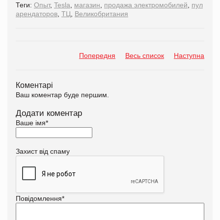
Теги:
Опыт
,
Tesla
,
магазин
,
продажа электромобилей
,
пул
арендаторов
,
ТЦ
,
Великобритания
Попередня
Весь список
Наступна
Коментарі
Ваш коментар буде першим.
Додати коментар
Ваше імя
*
Захист від спаму
Повідомлення
*