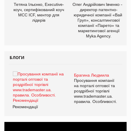
,
Тетяна Ільєнко, Executive-
Олег Андрійович Івченко —
ОВ
коуч, сертифікований коуч
директор патентно-
МСС ICF, ментор для
юридичної компанії «Вайз
лідерів
Груп», консалтингової
компанії «Парето» та
маркетингової агенції
Myka Agency.
БЛОГИ
Брагина Людмила
ї
Просування компанії
а
на порталі оптової та
роздрібної торгівлі
www.trademaster.ua.
і.
правила. Особливості.
Рекомендації
Ре