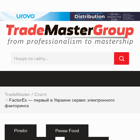
TradeMaster
Статті
FactorEx — первый в Украине сервис электронного
факторинга
Рітейл
Ринки Food