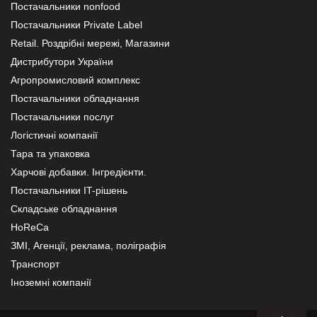
Постачальники nonfood
Постачальники Private Label
Retail. Роздрібні мережі, Магазини
Дистрибутори України
Агропромисловий комплекс
Постачальники обладнання
Постачальники послуг
Логістичні компанії
Тара та упаковка
Харчові добавки. Інгредієнти.
Постачальники IT-рішень
Складське обладнання
HoReCa
ЗМІ, Агенції, реклама, поліграфія
Транспорт
Іноземні компанії