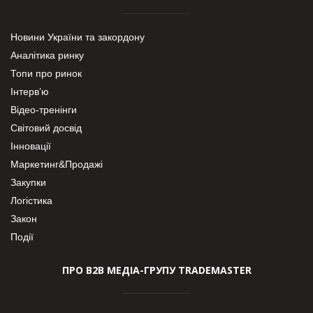
Новини України та закордону
Аналітика ринку
Топи про ринок
Інтерв’ю
Відео-тренінги
Світовий досвід
Інновації
Маркетинг&Продажі
Закупки
Логістика
Закон
Події
ПРО В2В МЕДІА-ГРУПУ TRADEMASTER