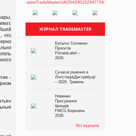
вары,
имат.
ЖУРНАЛ TRADEMASTER
ейшей
, что
мерно
Каталог Головних
льно
Проєктів
PrivateLabel –
апель
2026
чного
Сучасні рішення в
гие -
Логістиці&Дистрибуції
– 2026. Травень
арном
Новинки.
атья»
Просування
брендів
льные
FMCG.Березень
2026
Всі журнали