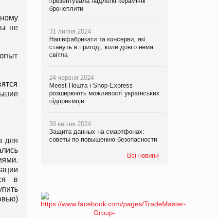
презентувала надлегкі керамічні
бронеплити
пному
мы не
31 липня 2024
Напівфабрикати та консерви, які
стануть в пригоді, коли довго нема
світла
 опыт
24 червня 2024
вятся
Meest Пошта і Shop-Express
льшие
розширюють можливості українських
підприємців
30 квітня 2024
Защита данных на смартфонах:
советы по повышению безопасности
в для
лись
Всі новини
иями.
зации
ся в
упить
овью)