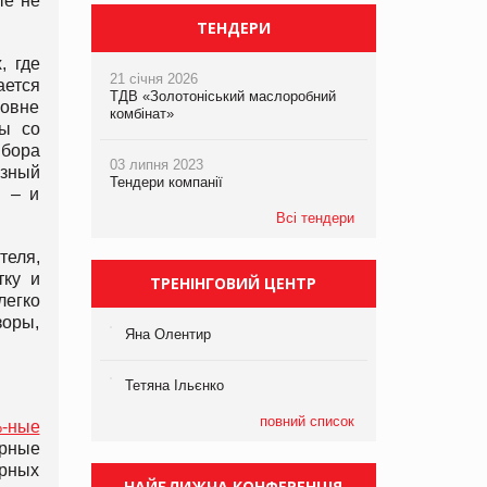
ые не
ТЕНДЕРИ
, где
21 січня 2026
ается
ТДВ «Золотоніський маслоробний
ровне
комбінат»
мы со
ибора
03 липня 2023
езный
Тендери компанії
ы – и
Всі тендери
теля,
тку и
ТРЕНІНГОВИЙ ЦЕНТР
егко
зоры,
Яна Олентир
Тетяна Ільєнко
повний список
-ные
ирные
ирных
НАЙБЛИЖЧА КОНФЕРЕНЦІЯ