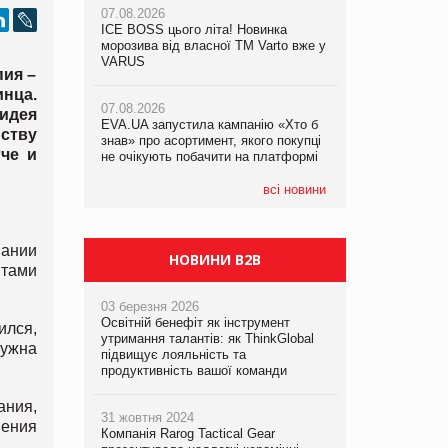
07.08.2026
ICE BOSS цього літа! Новинка
06.08.2026
07.08.2026
морозива від власної ТМ Varto вже у
Смачна новинка для хвостатих: у
Франція заборонила рекламні дзвінки
VARUS
VARUS з’явилися паучі Varto Paw
пия –
без згоди клієнтів
expert від власної ТМ Varto!
инца.
07.08.2026
идея
EVA.UA запустила кампанію «Хто б
05.08.2026
ству
знав» про асортимент, якого покупці
Мережа супермаркетів VARUS купує
че и
не очікують побачити на платформі
мережу магазинів формату
convenience store КОЛО: об’єднана
компанія налічуватиме 374 магазини
всі новини
ании
НОВИНИ B2B
нтами
03 березня 2026
Освітній бенефіт як інструмент
ился,
утримання талантів: як ThinkGlobal
нужна
підвищує лояльність та
продуктивність вашої команди
ания,
31 жовтня 2024
шения
Компанія Rarog Tactical Gear