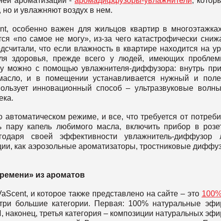
ней ароматизации -
аромадиффузоры-увлажнители
, котор
но и увлажняют воздух в нем.
nt, особенно важен для жильцов квартир в многоэтажках
ся «по самое не могу», из-за чего катастрофически сниж
дсчитали, что если влажность в квартире находится на у
для здоровья, прежде всего у людей, имеющих пробле
му можно с помощью увлажнителя-диффузора: внутрь пр
 масло, и в помещении устанавливается нужный и пол
пользует инновационный способ – ультразвуковые волн
ека.
 автоматическом режиме, и все, что требуется от потреби
ь пару капель любимого масла, включить прибор в розе
одаря своей эффективности увлажнитель-диффузор л
ии, как аэрозольные ароматизаторы, тростниковые диффу
ремени» из ароматов
aScent, и которое также представлено на сайте – это
100%
 три большие категории. Первая: 100% натуральные эф
И, наконец, третья категория – композиции натуральных эф