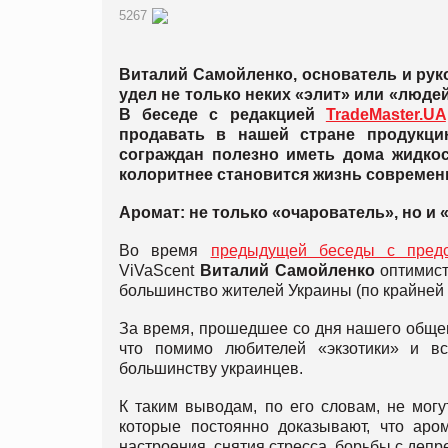
5267
Виталий Самойленко, основатель и руко
удел не только неких «элит» или «людей
В беседе с редакцией
TradeMaster.UA
продавать в нашей стране продукци
сограждан полезно иметь дома жидкос
колоритнее становится жизнь современ
Аромат: не только «очарователь», но и
Во время
предыдущей беседы с предс
ViVaScent
Виталий Самойленко
оптимист
большинство жителей Украины (по крайней 
За время, прошедшее со дня нашего общени
что помимо любителей «экзотики» и вс
большинству украинцев.
К таким выводам, по его словам, не мог
которые постоянно доказывают, что ар
настроения, снятия стресса, борьбы с деп