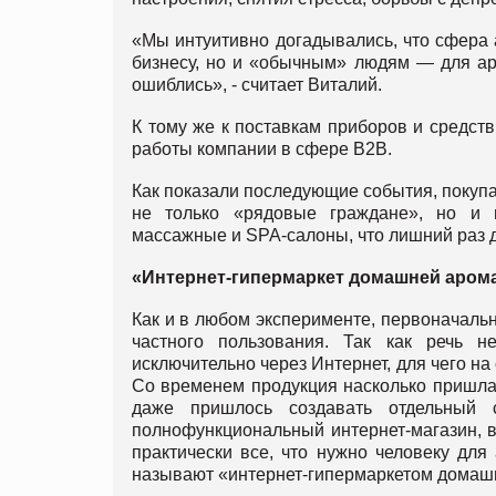
«Мы интуитивно догадывались, что сфера 
бизнесу, но и «обычным» людям — для ар
ошиблись», - считает Виталий.
К тому же к поставкам приборов и средс
работы компании в сфере B2B.
Как показали последующие события, покуп
не только «рядовые граждане», но и м
массажные и SPA-салоны, что лишний раз 
«Интернет-гипермаркет домашней аром
Как и в любом эксперименте, первоначаль
частного пользования. Так как речь 
исключительно через Интернет, для чего н
Со временем продукция насколько пришлас
даже пришлось создавать отдельный
полнофункциональный интернет-магазин, в 
практически все, что нужно человеку для 
называют «интернет-гипермаркетом домаш