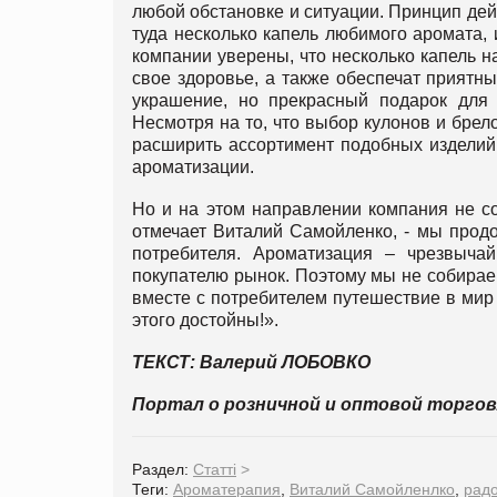
любой обстановке и ситуации. Принцип дей
туда несколько капель любимого аромата, 
компании уверены, что несколько капель н
свое здоровье, а также обеспечат приятны
украшение, но прекрасный подарок для ч
Несмотря на то, что выбор кулонов и брел
расширить ассортимент подобных изделий
ароматизации.
Но и на этом направлении компания не с
отмечает Виталий Самойленко, - мы прод
потребителя. Ароматизация – чрезвыча
покупателю рынок. Поэтому мы не собирае
вместе с потребителем путешествие в мир 
этого достойны!».
ТЕКСТ: Валерий ЛОБОВКО
Портал о розничной и оптовой торго
Раздел:
Статті
>
Теги:
Ароматерапия
,
Виталий Самойленлко
,
радо