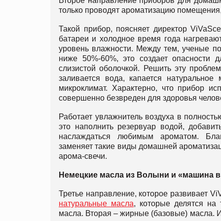
Второе направление приборов для домаш
только проводят ароматизацию помещения, 
Такой прибор, поясняет директор ViVaSce
батареи и холодное время года нагревают
уровень влажности. Между тем, ученые по
ниже 50%-60%, это создает опасности 
слизистой оболочкой. Решить эту пробле
заливается вода, капается натуральное
микроклимат. Характерно, что прибор ис
совершенно безвреден для здоровья челов
Работает увлажнитель воздуха в полностью
это наполнить резервуар водой, добавит
наслаждаться любимым ароматом. Благ
заменяет такие виды домашней ароматизац
арома-свечи.
Немецкие масла из Волыни и «машина в
Третье направление, которое развивает ViV
натуральные масла
, которые делятся на
масла. Вторая – жирные (базовые) масла. 