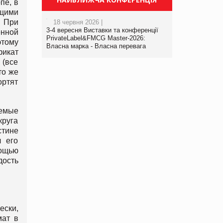
пе, в
щими
. При
18 червня 2026 |
3-4 вересня Виставки та конференції
енной
PrivateLabel&FMCG Master-2026:
этому
Власна марка - Власна перевага
фикат
 (все
то же
ортят
емые
круга
стине
л его
мощью
дость
ески,
мат в