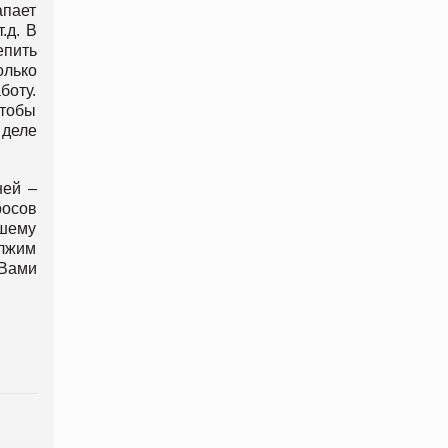
апает
.д. В
епить
олько
боту.
чтобы
 деле
ней –
росов
ашему
олжим
 Вами