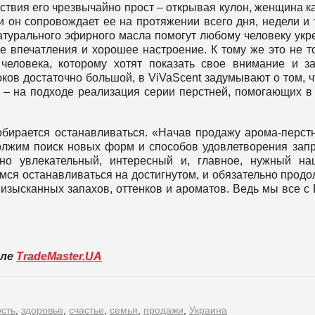
ствия его чрезвычайно прост – открывая кулон, женщина к
и он сопровождает ее на протяжении всего дня, недели и т
атурального эфирного масла помогут любому человеку укр
е впечатления и хорошее настроение. К тому же это не т
еловека, которому хотят показать свое внимание и за
оков достаточно большой, в ViVaScent задумывают о том, 
 – на подходе реализация серии перстней, помогающих в
обирается останавливаться. «Начав продажу арома-перст
олжим поиск новых форм и способов удовлетворения зап
йно увлекательный, интересный и, главное, нужный н
мся останавливаться на достигнутом, и обязательно прод
изысканных запахов, оттенков и ароматов. Ведь мы все с
вле
TradeMaster.UA
сть
,
здоровье
,
счастье
,
семья
,
продажи
,
Украина