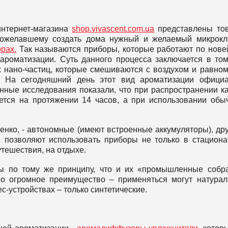
интернет-магазина
shop.vivascent.com.ua
представлены то
пожелавшему создать дома нужный и желаемый микрокл
рах.
Так называются приборы, которые работают по нов
ароматизации. Суть данного процесса заключается в том
 нано-частиц, которые смешиваются с воздухом и равно
. На сегодняшний день этот вид ароматизации официа
нные исследования показали, что при распространении к
яется на протяжении 14 часов, а при использовании обы
нко, - автономные (имеют встроенные аккумуляторы), дру
 позволяют использовать приборы не только в стацион
утешествия, на отдыхе.
ы по тому же принципу, что и их «промышленные собр
дно огромное преимущество – применяться могут натура
ес-устройствах – только синтетические.