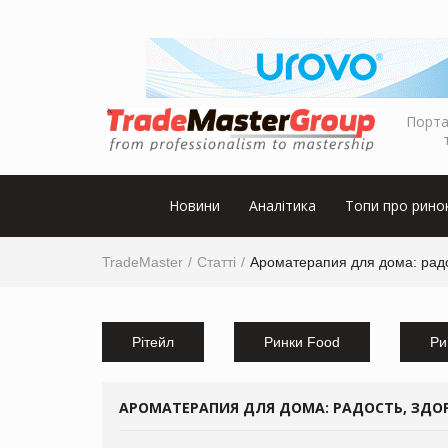
Порта
Новини
Аналітика
Топи про рино
TradeMaster
Статті
Ароматерапия для дома: радо
Рітейл
Ринки Food
Ри
АРОМАТЕРАПИЯ ДЛЯ ДОМА: РАДОСТЬ, ЗДОР