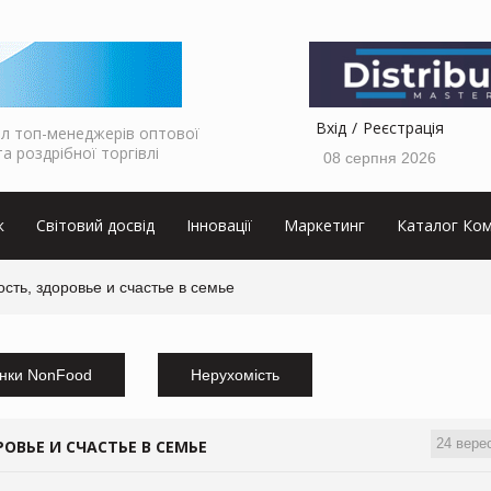
Вхід
Реєстрація
л топ-менеджерів оптової
та роздрібної торгівлі
08 серпня 2026
к
Світовий досвід
Інновації
Маркетинг
Каталог Ком
сть, здоровье и счастье в семье
нки NonFood
Нерухомість
24 вере
ОВЬЕ И СЧАСТЬЕ В СЕМЬЕ