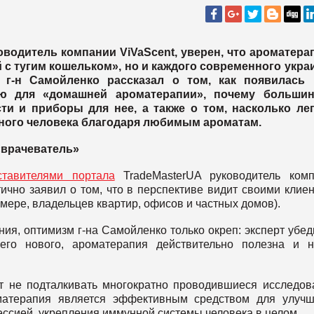
водитель компании ViVaScent, уверен, что ароматера
 с тугим кошельком», но и каждого современного укра
г-н Самойленко рассказал о том, как появилась 
ю для «домашней ароматерапии», почему большин
ти и приборы для нее, а также о том, насколько лег
ного человека благодаря любимым ароматам.
 «врачеватель»
тавителями портала
TradeMasterUA руководитель комп
ично заявил о том, что в перспективе видит своими клие
мере, владельцев квартир, офисов и частных домов).
я, оптимизм г-на Самойленко только окреп: эксперт убед
его нового, ароматерапия действительно полезна и 
ут не подталкивать многократно проводившиеся исследов
оматерапия является эффективным средством для улуч
рессией, укрепления иммунной системы человека в целом.