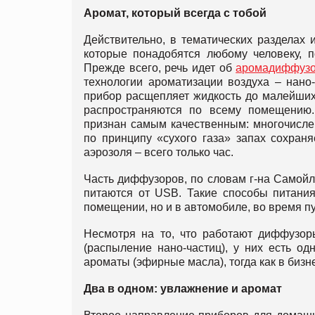
Аромат, который всегда с тобой
Действительно, в тематических разделах 
которые понадобятся любому человеку, 
Прежде всего, речь идет об
аромадиффузо
технологии ароматизации воздуха – нано-
прибор расщепляет жидкость до малейших
распространяются по всему помещению
признан самым качественным: многочисле
по принципу «сухого газа» запах сохран
аэрозоля – всего только час.
Часть диффузоров, по словам г-на Самойле
питаются от USB. Такие способы питания
помещении, но и в автомобиле, во время п
Несмотря на то, что работают диффузор
(распыление нано-частиц), у них есть о
ароматы (эфирные масла), тогда как в бизн
Два в одном: увлажнение и аромат