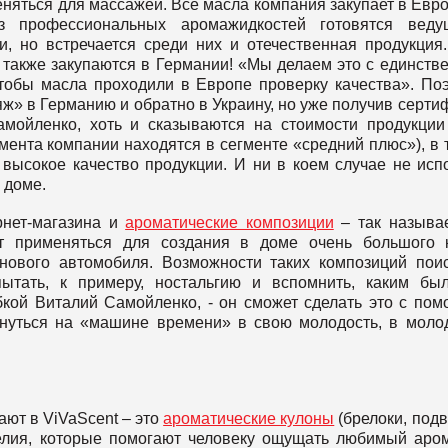
еняться для массажей. Все масла компания закупает в Евро
з профессиональных аромажидкостей готовятся веду
 но встречается среди них и отечественная продукция
а также закупаются в Германии! «Мы делаем это с единств
чтобы масла проходили в Европе проверку качества». По
яж» в Германию и обратно в Украину, но уже получив серти
амойленко, хоть и сказываются на стоимости продукции
ента компании находятся в сегменте «средний плюс»), в 
 высокое качество продукции. И ни в коем случае не исп
в доме.
рнет-магазина и
ароматические композиции
– так называ
ут применяться для создания в доме очень большого 
нового автомобиля. Возможности таких композиций пои
пытать, к примеру, ностальгию и вспомнить, каким бы
ыбкой Виталий Самойленко, - он сможет сделать это с по
рнуться на «машине времени» в свою молодость, в моло
ют в ViVaScent – это
ароматические кулоны
(брелоки, подв
лия, которые помогают человеку ощущать любимый аро