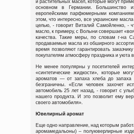
и растительных масел, которые могут прим
основном в Германии. Большинство и
европейскими парфюмерными компаниями,
этом, что интересно, все украинские масл
целью, - говорит Виталий Самойленко, - 
масло, к примеру, с Волыни совершает «во
качества. Такие меры, по словам г-на С
продаваемые масла из обширного ассортим
время позволяют гарантировать заказчику
покупателям атмосферу праздника и уюта 
Не менее популярны у посетителей инте
«синтетические жидкости», которые мог
ароматов — от запаха хлеба до запаха 
безграничны. «Если человек захочет ис
автомобиль 25 лет назад, - говорит с ул
нашего продукта. И это позволит ему ве
своего автомобиля».
Ювелирный аромат
Еще одно направление, над которым работа
аромамедальоны) – полуюверлирные изде