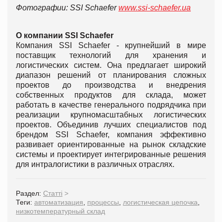
Фотографии: SSI Schaefer
www.ssi-schaefer.ua
О компании SSI Schaefer
Компания SSI Schaefer - крупнейший в мире
поставщик технологий для хранения и
логистических систем. Она предлагает широкий
диапазон решений от планирования сложных
проектов до производства и внедрения
собственных продуктов для склада, может
работать в качестве генерального подрядчика при
реализации крупномасштабных логистических
проектов. Объединив лучших специалистов под
брендом SSI Schaefer, компания эффективно
развивает ориентированные на рынок складские
системы и проектирует интегрированные решения
для интралогистики в различных отраслях.
Раздел:
Статті
>
Теги:
автоматизация
,
процессы
,
логистическая цепочка
,
низкотемпературный склад