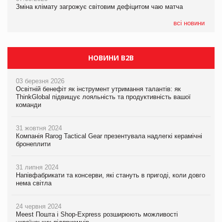
Зміна клімату загрожує світовим дефіцитом чаю матча
07.08.2026
EVA.UA запустила кампанію «Хто б знав» про асортимент,
всі новини
якого покупці не очікують побачити на платформі
НОВИНИ B2B
03 березня 2026
Освітній бенефіт як інструмент утримання талантів: як
ThinkGlobal підвищує лояльність та продуктивність вашої
команди
31 жовтня 2024
Компанія Rarog Tactical Gear презентувала надлегкі керамічні
бронеплити
31 липня 2024
Напівфабрикати та консерви, які стануть в пригоді, коли довго
нема світла
24 червня 2024
Meest Пошта і Shop-Express розширюють можливості