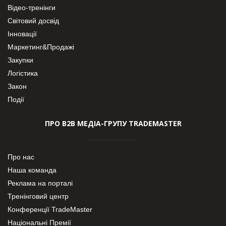
Відео-тренінги
Світовий досвід
Інновації
Маркетинг&Продажі
Закупки
Логістика
Закон
Події
ПРО В2В МЕДІА-ГРУПУ TRADEMASTER
Про нас
Наша команда
Реклама на порталі
Тренінговий центр
Конференції TradeMaster
Національні Премії