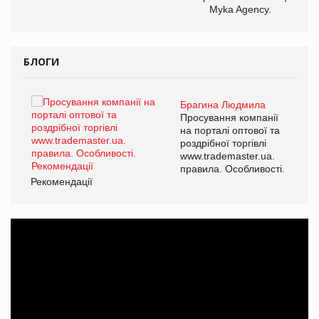
Myka Agency.
БЛОГИ
Брагина Людмила
ї
Просування компанії
а
на порталі оптової та
роздрібної торгівлі
www.trademaster.ua.
і.
правила. Особливості.
Рекомендації
Ре