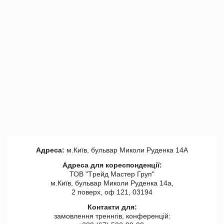
Адреса:
м.Київ, бульвар Миколи Руденка 14А
Адреса для кореспонденції:
ТОВ "Tрейд Мастер Груп"
м.Київ, бульвар Миколи Руденка 14а,
2 поверх, оф 121, 03194
Контакти для:
замовлення треннгів, конференцій: