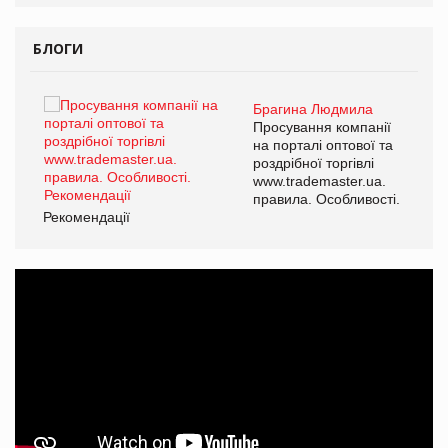
БЛОГИ
Брагина Людмила
ї
Просування компанії
а
на порталі оптової та
роздрібної торгівлі
www.trademaster.ua.
і.
правила. Особливості.
Рекомендації
Ре