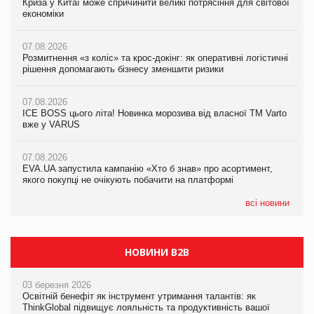
Криза у Китаї може спричинити великі потрясіння для світової
07.08.2026
Криза у Китаї може спричинити великі потрясіння для світової
економіки
ICE BOSS цього літа! Новинка морозива від власної ТМ Varto
економіки
вже у VARUS
07.08.2026
07.08.2026
Розмитнення «з коліс» та крос-докінг: як оперативні логістичні
07.08.2026
Kraft Heinz скоротила збиток у першому півріччі
рішення допомагають бізнесу зменшити ризики
EVA.UA запустила кампанію «Хто б знав» про асортимент,
якого покупці не очікують побачити на платформі
07.08.2026
07.08.2026
Продажі Hugo Boss впали на 9%
ICE BOSS цього літа! Новинка морозива від власної ТМ Varto
06.08.2026
вже у VARUS
Смачна новинка для хвостатих: у VARUS з’явилися паучі
07.08.2026
Varto Paw expert від власної ТМ Varto!
Франція заборонила рекламні дзвінки без згоди клієнтів
07.08.2026
EVA.UA запустила кампанію «Хто б знав» про асортимент,
05.08.2026
якого покупці не очікують побачити на платформі
Мережа супермаркетів VARUS купує мережу магазинів
формату convenience store КОЛО: об’єднана компанія
налічуватиме 374 магазини
всі новини
НОВИНИ B2B
03 березня 2026
Освітній бенефіт як інструмент утримання талантів: як
ThinkGlobal підвищує лояльність та продуктивність вашої