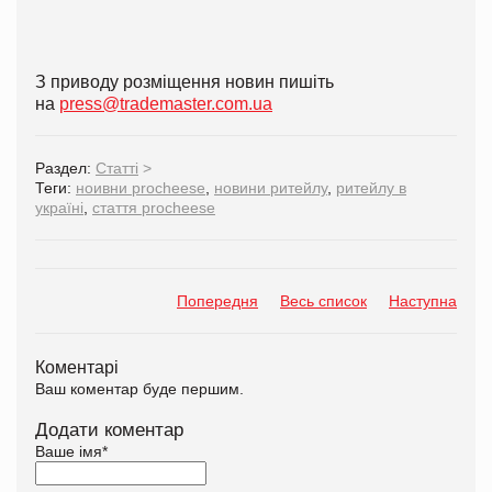
З приводу розміщення новин пишіть
на
press@trademaster.com.ua
Раздел:
Статті
>
Теги:
ноивни procheese
,
новини ритейлу
,
ритейлу в
україні
,
стаття procheese
Попередня
Весь список
Наступна
Коментарі
Ваш коментар буде першим.
Додати коментар
Ваше імя
*