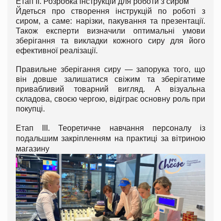
Етап ІІ. Розробка інструкцій для роботи з сиром
Йдеться про створення інструкцій по роботі з
сиром, а саме: нарізки, пакування та презентації.
Також експерти визначили оптимальні умови
зберігання та викладки кожного сиру для його
ефективної реалізації.
Правильне зберігання сиру — запорука того, що
він довше залишатися свіжим та зберігатиме
привабливий товарний вигляд. А візуальна
складова, своєю чергою, відіграє основну роль при
покупці.
Етап ІІІ. Теоретичне навчання персоналу із
подальшим закріпленням на практиці за вітриною
магазину