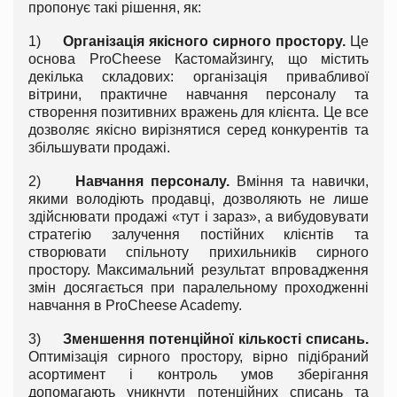
пропонує такі рішення, як:
1)
Організація якісного сирного простору.
Це
основа ProCheese Кастомайзингу, що містить
декілька складових: організація привабливої
вітрини, практичне навчання персоналу та
створення позитивних вражень для клієнта. Це все
дозволяє якісно вирізнятися серед конкурентів та
збільшувати продажі.
2)
Навчання персоналу.
Вміння та навички,
якими володіють продавці, дозволяють не лише
здійснювати продажі «тут і зараз», а вибудовувати
стратегію залучення постійних клієнтів та
створювати спільноту прихильників сирного
простору. Максимальний результат впровадження
змін досягається при паралельному проходженні
навчання в ProCheese Academy.
3)
Зменшення потенційної кількості списань.
Оптимізація сирного простору, вірно підібраний
асортимент і контроль умов зберігання
допомагають уникнути потенційних списань та