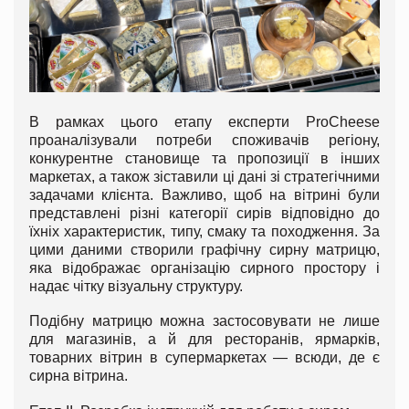
В рамках цього етапу експерти ProCheese
проаналізували потреби споживачів регіону,
конкурентне становище та пропозиції в інших
маркетах, а також зіставили ці дані зі стратегічними
задачами клієнта. Важливо, щоб на вітрині були
представлені різні категорії сирів відповідно до
їхніх характеристик, типу, смаку та походження. За
цими даними створили графічну сирну матрицю,
яка відображає організацію сирного простору і
надає чітку візуальну структуру.
Подібну матрицю можна застосовувати не лише
для магазинів, а й для ресторанів, ярмарків,
товарних вітрин в супермаркетах — всюди, де є
сирна вітрина.