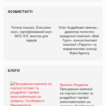
ОСОБИСТОСТІ
Тетяна Ільєнко, Executive-
Олег Андрійович Івченко —
коуч, сертифікований коуч
директор патентно-
МСС ICF, ментор для
юридичної компанії «Вайз
лідерів
Груп», консалтингової
компанії «Парето» та
маркетингової агенції
Myka Agency.
БЛОГИ
Брагина Людмила
Просування компанії
на порталі оптової та
роздрібної торгівлі
www.trademaster.ua.