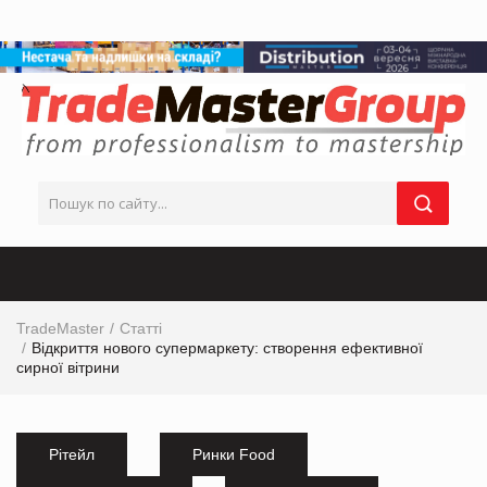
TradeMaster
Статті
Відкриття нового супермаркету: створення ефективної
сирної вітрини
Рітейл
Ринки Food