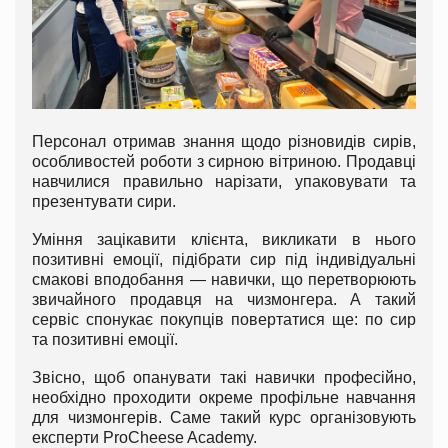
Персонал отримав знання щодо різновидів сирів,
особливостей роботи з сирною вітриною. Продавці
навчилися правильно нарізати, упаковувати та
презентувати сири.
Уміння зацікавити клієнта, викликати в нього
позитивні емоції, підібрати сир під індивідуальні
смакові вподобання — навички, що перетворюють
звичайного продавця на чизмонгера. А такий
сервіс спонукає покупців повертатися ще: по сир
та позитивні емоції.
Звісно, щоб опанувати такі навички професійно,
необхідно проходити окреме профільне навчання
для чизмонгерів. Саме такий курс організовують
експерти ProCheese Academy.