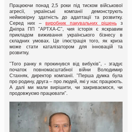
Працюючи понад 2,5 роки під тиском військової
агресії, українські компанії демонструють
неймовірну здатність до адаптації та розвитку.
Серед них –
виробник пакувальних рішень
з
Дніпра ПП "АРТХА-С", чия історія є яскравим
прикладом виживання українського бізнесу в
складних умовах. Це ілюстрація того, як криза
може стати каталізатором для інновацій та
розвитку.
"Того ранку я прокинувся від вибухів", - згадує
початок повномасштабної війни Володимир
Стахняк, директор компанії. "Перша думка була
про родину, друга – про людей, які у нас працюють.
А далі ми мали вирішити, чи закриваємося, чи
продовжуємо працювати".