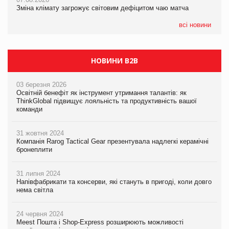
Зміна клімату загрожує світовим дефіцитом чаю матча
07.08.2026
EVA.UA запустила кампанію «Хто б знав» про асортимент,
всі новини
якого покупці не очікують побачити на платформі
НОВИНИ B2B
03 березня 2026
Освітній бенефіт як інструмент утримання талантів: як
ThinkGlobal підвищує лояльність та продуктивність вашої
команди
31 жовтня 2024
Компанія Rarog Tactical Gear презентувала надлегкі керамічні
бронеплити
31 липня 2024
Напівфабрикати та консерви, які стануть в пригоді, коли довго
нема світла
24 червня 2024
Meest Пошта і Shop-Express розширюють можливості