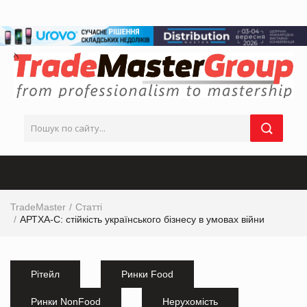
TradeMaster
Статті
АРТХА-С: cтійкість українського бізнесу в умовах війни
Рітейл
Ринки Food
Ринки NonFood
Нерухомість