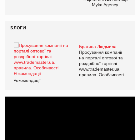
Myka Agency.
БЛОГИ
Брагина Людмила
ї
Просування компанії
а
на порталі оптової та
роздрібної торгівлі
www.trademaster.ua.
і.
правила. Особливості.
Рекомендації
Ре