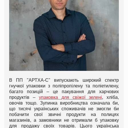
В ПП "АРТХА-С" випускають широкий спектр
гнучкої упаковки з поліпропілену та поліетилену,
багато позицій – це пакування для харчових
продуктів –
упаковка для свіжої зелені
, хліба,
овочів тощо. Зупинка виробництва означала би,
що тисячі українських споживачів не змогли би
побачити свої звичні продукти на полицях
магазинів, а замовники не отримали б упаковку
для продажу своїх товарів. Цього українська