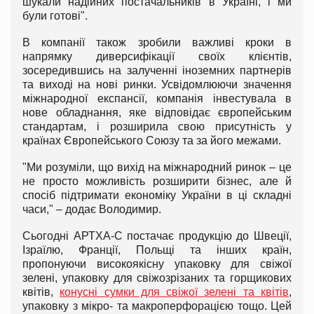
шукали надійних постачальників в Україні, і ми
були готові".
В компанії також зробили важливі кроки в
напрямку диверсифікації своїх клієнтів,
зосередившись на залученні іноземних партнерів
та виході на нові ринки. Усвідомлюючи значення
міжнародної експансії, компанія інвестувала в
нове обладнання, яке відповідає європейським
стандартам, і розширила свою присутність у
країнах Європейського Союзу та за його межами.
"Ми розуміли, що вихід на міжнародний ринок – це
не просто можливість розширити бізнес, але й
спосіб підтримати економіку України в ці складні
часи," – додає Володимир.
Сьогодні АРТХА-С постачає продукцію до Швеції,
Ізраїлю, Франції, Польщі та інших країн,
пропонуючи високоякісну упаковку для свіжої
зелені, упаковку для свіжозрізаних та горщикових
квітів,
конусні сумки для свіжої зелені та квітів
,
упаковку з мікро- та макроперфорацією тощо. Цей