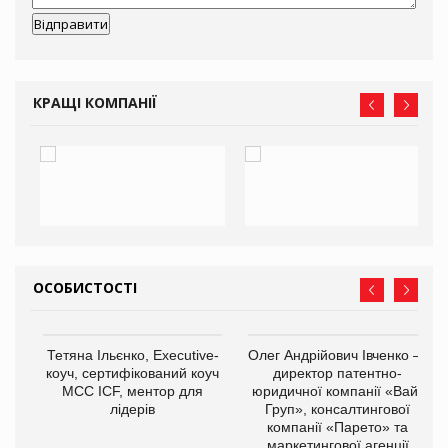
КРАЩІ КОМПАНІЇ
ОСОБИСТОСТІ
,
Тетяна Ільєнко, Executive-
Олег Андрійович Івченко —
ОВ
коуч, сертифікований коуч
директор патентно-
МСС ICF, ментор для
юридичної компанії «Вайз
лідерів
Груп», консалтингової
компанії «Парето» та
маркетингової агенції