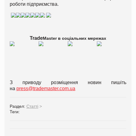
роботи підприємства.
Trade
Master в
соціальних мережах
З приводу розміщення новин пишіть
на
press@trademaster.com.ua
Раздел:
Статті
>
Теги: