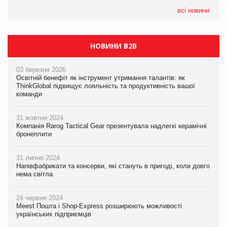
формату convenience store КОЛО: об’єднана компанія
налічуватиме 374 магазини
всі новини
НОВИНИ B2B
03 березня 2026
Освітній бенефіт як інструмент утримання талантів: як
ThinkGlobal підвищує лояльність та продуктивність вашої
команди
31 жовтня 2024
Компанія Rarog Tactical Gear презентувала надлегкі керамічні
бронеплити
31 липня 2024
Напівфабрикати та консерви, які стануть в пригоді, коли довго
нема світла
24 червня 2024
Meest Пошта і Shop-Express розширюють можливості
українських підприємців