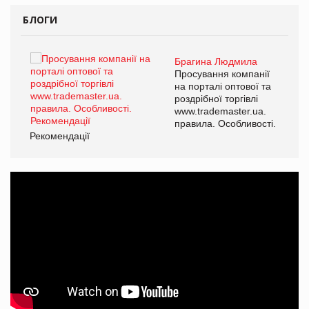
БЛОГИ
Брагина Людмила
ї
Просування компанії
а
на порталі оптової та
роздрібної торгівлі
www.trademaster.ua.
і.
правила. Особливості.
Рекомендації
Ре