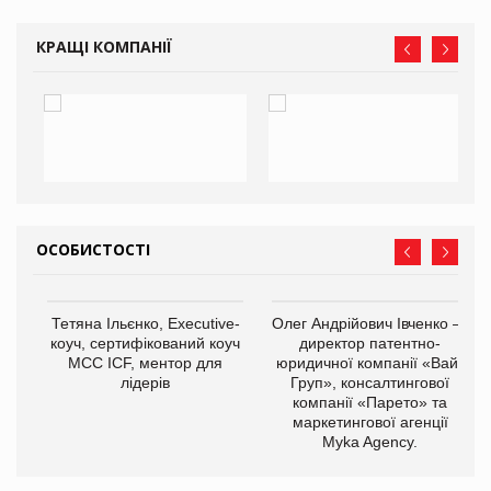
КРАЩІ КОМПАНІЇ
ОСОБИСТОСТІ
,
Тетяна Ільєнко, Executive-
Олег Андрійович Івченко —
ОВ
коуч, сертифікований коуч
директор патентно-
МСС ICF, ментор для
юридичної компанії «Вайз
лідерів
Груп», консалтингової
компанії «Парето» та
маркетингової агенції
Myka Agency.