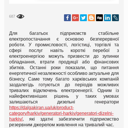
687
Для багатьох підприємств стабільне
електропостачання є основою безперервної
роботи. У промисловості, логістиці, торгівлі та
сфері послуг навіть короткі перебої з
електроенергією можуть призвести до зупинки
обладнання, втрати продукції або фінансових
збитків. Останні роки показали, що питання
енергетичної незалежності особливо актуальне для
бізнесу. Саме тому багато харківських компаній
заздалегідь готуються до періодів можливих
тривалих відключень електроенергії. Одним із
найефективніших рішень у таких умовах
залишаються дизельні генератори
https://dalgakiran.ua/uk/product-
category/harkiv/generatori-harkiv/generatori-dizelni-
harkiv/
, які здатні забезпечити підприємство
резервним джерелом живлення на тривалий час.