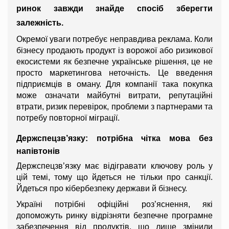
ринок завжди знайде спосіб зберегти 
залежність.
Окремої уваги потребує неправдива реклама. Коли 
бізнесу продають продукт із ворожої або ризикової 
екосистеми як безпечне українське рішення, це не 
просто маркетингова неточність. Це введення 
підприємців в оману. Для компанії така покупка 
може означати майбутні витрати, репутаційні 
втрати, ризик перевірок, проблеми з партнерами та 
потребу повторної міграції.
Держспецзв’язку: потрібна чітка мова без 
напівтонів
Держспецзв’язку має відігравати ключову роль у 
цій темі, тому що йдеться не тільки про санкції. 
Йдеться про кібербезпеку держави й бізнесу.
Україні потрібні офіційні роз’яснення, які 
допоможуть ринку відрізняти безпечне програмне 
забезпечення від продуктів, що лише змінили 