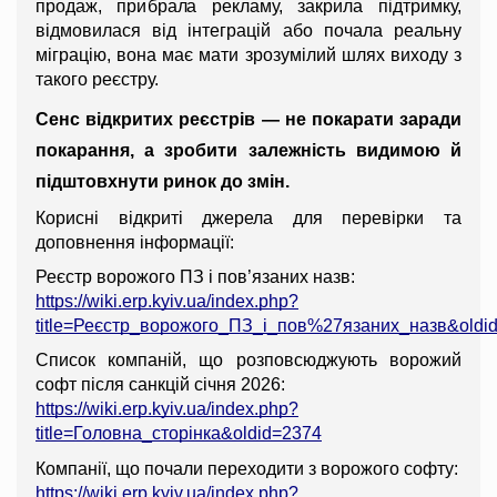
продаж, прибрала рекламу, закрила підтримку, 
відмовилася від інтеграцій або почала реальну 
міграцію, вона має мати зрозумілий шлях виходу з 
такого реєстру.
Сенс відкритих реєстрів — не покарати заради 
покарання, а зробити залежність видимою й 
підштовхнути ринок до змін.
Корисні відкриті джерела для перевірки та 
доповнення інформації:
Реєстр ворожого ПЗ і пов’язаних назв:
https://wiki.erp.kyiv.ua/index.php?
title=Реєстр_ворожого_ПЗ_і_пов%27язаних_назв&oldi
Список компаній, що розповсюджують ворожий 
софт після санкцій січня 2026:
https://wiki.erp.kyiv.ua/index.php?
title=Головна_сторінка&oldid=2374
Компанії, що почали переходити з ворожого софту:
https://wiki.erp.kyiv.ua/index.php?