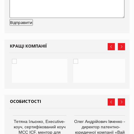
КРАЩІ КОМПАНІЇ
ОСОБИСТОСТІ
,
Тетяна Ільєнко, Executive-
Олег Андрійович Івченко —
ОВ
коуч, сертифікований коуч
директор патентно-
МСС ICF, ментор для
юридичної компанії «Вайз