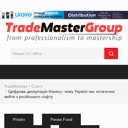
TradeMaster
Статті
Цифрова деокупація бізнесу: чому Україні час остаточно
вийти з російського софту
Рітейл
Ринки Food