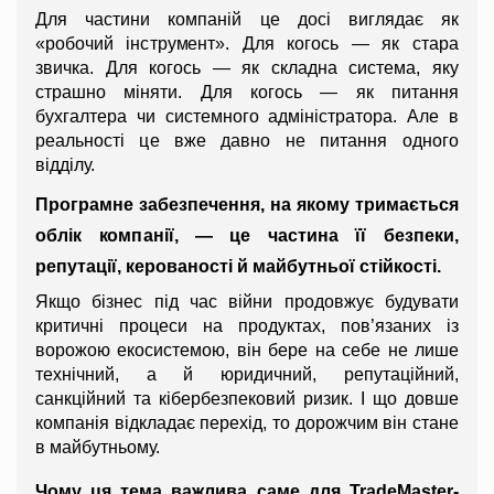
Для частини компаній це досі виглядає як 
«робочий інструмент». Для когось — як стара 
звичка. Для когось — як складна система, яку 
страшно міняти. Для когось — як питання 
бухгалтера чи системного адміністратора. Але в 
реальності це вже давно не питання одного 
відділу.
Програмне забезпечення, на якому тримається 
облік компанії, — це частина її безпеки, 
репутації, керованості й майбутньої стійкості.
Якщо бізнес під час війни продовжує будувати 
критичні процеси на продуктах, пов’язаних із 
ворожою екосистемою, він бере на себе не лише 
технічний, а й юридичний, репутаційний, 
санкційний та кібербезпековий ризик. І що довше 
компанія відкладає перехід, то дорожчим він стане 
в майбутньому.
Чому ця тема важлива саме для TradeMaster-