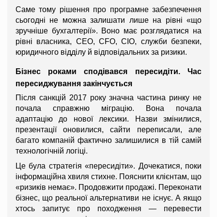
Саме тому рішення про програмне забезпечення 
сьогодні не можна залишати лише на рівні «що 
зручніше бухгалтерії». Воно має розглядатися на 
рівні власника, CEO, CFO, CIO, служби безпеки, 
юридичного відділу й відповідальних за ризики.
Бізнес роками сподівався пересидіти. Час 
пересиджування закінчується
Після санкцій 2017 року значна частина ринку не 
почала справжню міграцію. Вона почала 
адаптацію до нової лексики. Назви змінилися, 
презентації оновилися, сайти переписали, але 
багато компаній фактично залишилися в тій самій 
технологічній логіці.
Це була стратегія «пересидіти». Дочекатися, поки 
інформаційна хвиля стихне. Пояснити клієнтам, що 
«ризиків немає». Продовжити продажі. Переконати 
бізнес, що реальної альтернативи не існує. А якщо 
хтось запитує про походження — перевести 