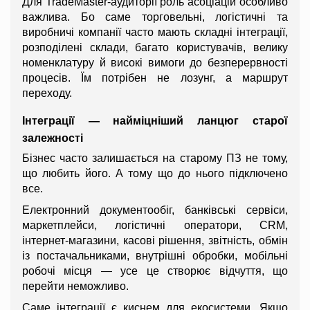
Для TradeMaster-аудиторії роль асоціацій особливо 
важлива. Бо саме торговельні, логістичні та 
виробничі компанії часто мають складні інтеграції, 
розподілені склади, багато користувачів, велику 
номенклатуру й високі вимоги до безперервності 
процесів. Їм потрібен не лозунг, а маршрут 
переходу.
Інтеграції — найміцніший ланцюг старої 
залежності
Бізнес часто залишається на старому ПЗ не тому, 
що любить його. А тому що до нього підключено 
все.
Електронний документообіг, банківські сервіси, 
маркетплейси, логістичні оператори, CRM, 
інтернет-магазини, касові рішення, звітність, обмін 
із постачальниками, внутрішні обробки, мобільні 
робочі місця — усе це створює відчуття, що 
перейти неможливо.
Саме інтеграції є киснем для екосистеми. Якщо 