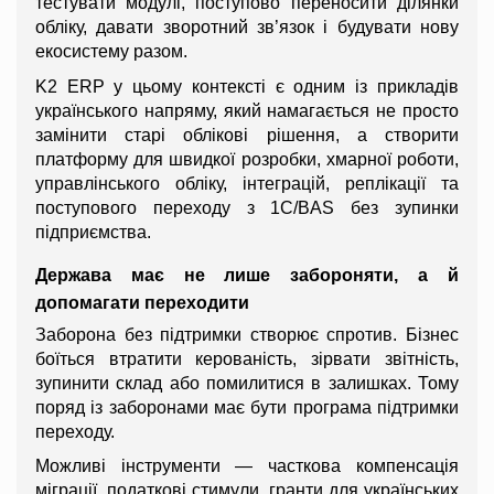
тестувати модулі, поступово переносити ділянки 
обліку, давати зворотний зв’язок і будувати нову 
екосистему разом.
K2 ERP у цьому контексті є одним із прикладів 
українського напряму, який намагається не просто 
замінити старі облікові рішення, а створити 
платформу для швидкої розробки, хмарної роботи, 
управлінського обліку, інтеграцій, реплікації та 
поступового переходу з 1С/BAS без зупинки 
підприємства.
Держава має не лише забороняти, а й 
допомагати переходити
Заборона без підтримки створює спротив. Бізнес 
боїться втратити керованість, зірвати звітність, 
зупинити склад або помилитися в залишках. Тому 
поряд із заборонами має бути програма підтримки 
переходу.
Можливі інструменти — часткова компенсація 
міграції, податкові стимули, гранти для українських 