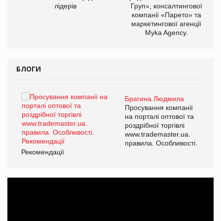
лідерів
Груп», консалтингової
компанії «Парето» та
маркетингової агенції
Myka Agency.
БЛОГИ
Брагина Людмила
ї
Просування компанії
а
на порталі оптової та
роздрібної торгівлі
www.trademaster.ua.
і.
правила. Особливості.
Рекомендації
Ре