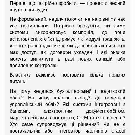
Перше, що потрібно зробити, — провести чесний 
внутрішній аудит.
Не формальний, не для галочки, не на рівні «в нас 
усе нормально». Потрібно зрозуміти, які саме 
системи використовує компанія, де вони 
встановлені, хто їх підтримує, які модулі працюють, 
які інтеграції підключені, які дані зберігаються, хто 
має доступ, які договори укладені і які ризики 
можуть виникнути в разі нових санкцій або 
посилення контролю.
Власнику важливо поставити кілька прямих 
питань.
На чому ведеться бухгалтерський і податковий 
облік? На чому працює склад? Де ведеться 
управлінський облік? Які системи інтегровані з 
банками, електронним документообігом, 
маркетплейсами, логістикою, CRM та e-commerce? 
Хто саме супроводжує ці рішення? Чи не є 
постачальник або інтегратор частиною старої 