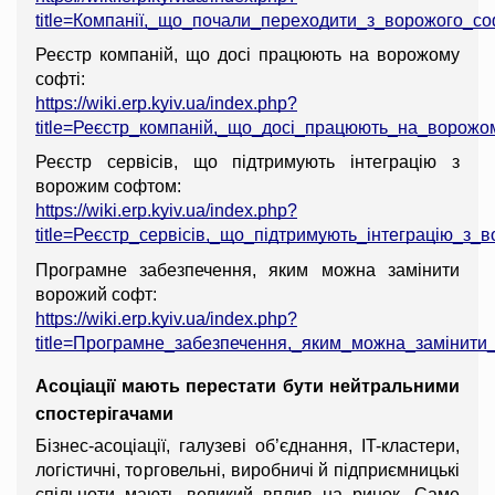
title=Компанії,_що_почали_переходити_з_ворожого_со
Реєстр компаній, що досі працюють на ворожому 
софті:
https://wiki.erp.kyiv.ua/index.php?
title=Реєстр_компаній,_що_досі_працюють_на_ворожо
Реєстр сервісів, що підтримують інтеграцію з 
ворожим софтом:
https://wiki.erp.kyiv.ua/index.php?
title=Реєстр_сервісів,_що_підтримують_інтеграцію_з
Програмне забезпечення, яким можна замінити 
ворожий софт:
https://wiki.erp.kyiv.ua/index.php?
title=Програмне_забезпечення,_яким_можна_замінит
Асоціації мають перестати бути нейтральними 
спостерігачами
Бізнес-асоціації, галузеві об’єднання, IT-кластери, 
логістичні, торговельні, виробничі й підприємницькі 
спільноти мають великий вплив на ринок. Саме 