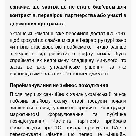
означає, що завтра це не стане бар’єром для 
контрактів, перевірок, партнерства або участі в 
державних програмах.
Українські компанії вже пережили достатньо криз, 
щоб зрозуміти: слабке місце в інфраструктурі рано 
чи пізно стає дорогою проблемою. І якщо раніше 
залежність від російського софту можна було 
сприймати як неприємну спадщину минулого, то 
зараз це вже управлінське рішення, за яке 
відповідатиме власник або топменеджмент.
Перейменування не змінює походження
Після перших санкційних хвиль український ринок 
побачив знайому схему: старі продукти почали 
змінювати назви, упаковку, юридичні конструкції, 
маркетингові формулювання та публічне 
позиціонування. Частина партнерів прибрала 
прямі згадки про 1С, почала просувати BAS і 
переконувати клієнтів, що тепер це «інший», 