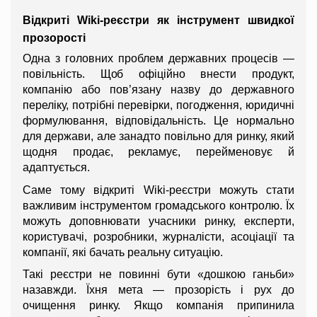
Відкриті Wiki-реєстри як інструмент швидкої 
прозорості
Одна з головних проблем державних процесів — 
повільність. Щоб офіційно внести продукт, 
компанію або пов’язану назву до державного 
переліку, потрібні перевірки, погодження, юридичні 
формулювання, відповідальність. Це нормально 
для держави, але занадто повільно для ринку, який 
щодня продає, рекламує, перейменовує й 
адаптується.
Саме тому відкриті Wiki-реєстри можуть стати 
важливим інструментом громадського контролю. Їх 
можуть доповнювати учасники ринку, експерти, 
користувачі, розробники, журналісти, асоціації та 
компанії, які бачать реальну ситуацію.
Такі реєстри не повинні бути «дошкою ганьби» 
назавжди. Їхня мета — прозорість і рух до 
очищення ринку. Якщо компанія припинила 