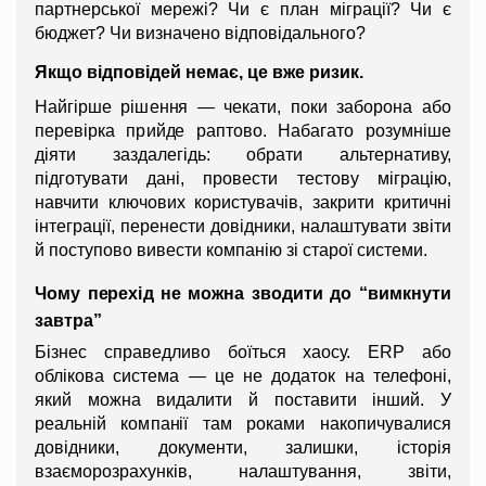
партнерської мережі? Чи є план міграції? Чи є 
бюджет? Чи визначено відповідального?
Якщо відповідей немає, це вже ризик.
Найгірше рішення — чекати, поки заборона або 
перевірка прийде раптово. Набагато розумніше 
діяти заздалегідь: обрати альтернативу, 
підготувати дані, провести тестову міграцію, 
навчити ключових користувачів, закрити критичні 
інтеграції, перенести довідники, налаштувати звіти 
й поступово вивести компанію зі старої системи.
Чому перехід не можна зводити до “вимкнути 
завтра”
Бізнес справедливо боїться хаосу. ERP або 
облікова система — це не додаток на телефоні, 
який можна видалити й поставити інший. У 
реальній компанії там роками накопичувалися 
довідники, документи, залишки, історія 
взаєморозрахунків, налаштування, звіти, 