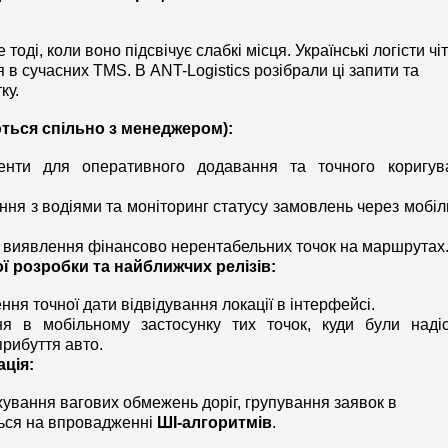
і, коли воно підсвічує слабкі місця. Українські логісти чіт
в сучасних TMS. В ANT-Logistics розібрали ці запити та 
ку.
ються спільно з менеджером):
енти для оперативного додавання та точного коригува
ння з водіями та моніторинг статусу замовлень через мобіл
 виявлення фінансово нерентабельних точок на маршрутах
ої розробки та найближчих релізів:
ння точної дати відвідування локації в інтерфейсі.
я в мобільному застосунку тих точок, куди були надісл
рибуття авто.
ція:
ування вагових обмежень доріг, групування заявок в 
ться на впровадженні 
ШІ-алгоритмів
.