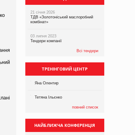
21 січня 2026
ко 
ТДВ «Золотоніський маслоробний
комбінат»
03 липня 2023
Тендери компанії
ння 
Всі тендери
ьний 
ТРЕНІНГОВИЙ ЦЕНТР
.
Яна Олентир
Тетяна Ільєнко
ані 
повний список
НАЙБЛИЖЧА КОНФЕРЕНЦІЯ