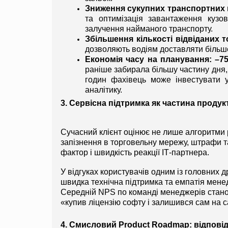
Зниження сукупних транспортних 
та оптимізація завантаження кузо
залучення найманого транспорту.
Збільшення кількості відвіданих т
дозволяють водіям доставляти більше
Економія часу на планування: –7
раніше забирала більшу частину дня, 
годин фахівець може інвестувати у
аналітику.
3. Сервісна підтримка як частина продук
Сучасний клієнт оцінює не лише алгоритми р
запізнення в торговельну мережу, штрафи т
фактор і швидкість реакції ІТ-партнера.
У відгуках користувачів одним із головних д
швидка технічна підтримка та емпатія менед
Середній NPS по команді менеджерів стано
«купив ліцензію софту і залишився сам на 
4. Смисловий Product Roadmap: відповідь