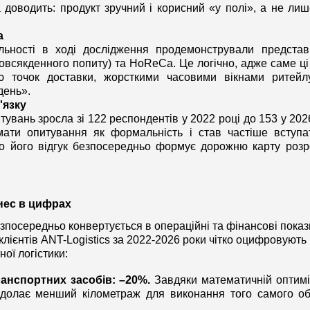
 доводить: продукт зручний і корисний «у полі», а не лиш
a
льності в ході дослідження продемонстрували представн
овсякденного попиту) та HoReCa. Це логічно, адже саме ці 
 точок доставки, жорсткими часовими вікнами ритейлу
день».
'язку
тувань зросла зі 122 респондентів у 2022 році до 153 у 2026
мати опитування як формальність і став частіше вступат
що його відгук безпосередньо формує дорожню карту розро
знес в цифрах
зпосередньо конвертується в операційні та фінансові показ
лієнтів ANT-Logistics за 2022-2026 роки чітко оцифровують 
ої логістики:
анспортних засобів: –20%.
 Завдяки математичній оптиміз
т долає менший кілометраж для виконання того самого обс