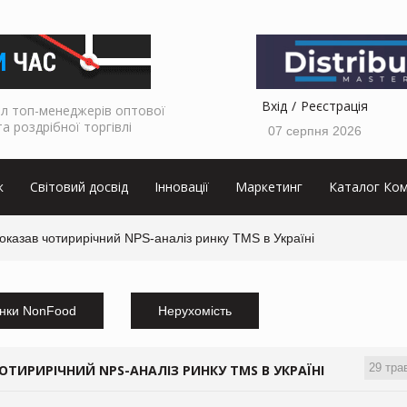
Вхід
Реєстрація
л топ-менеджерів оптової
та роздрібної торгівлі
07 серпня 2026
к
Світовий досвід
Інновації
Маркетинг
Каталог Ком
показав чотирирічний NPS-аналіз ринку TMS в Україні
нки NonFood
Нерухомість
29 тра
ОТИРИРІЧНИЙ NPS-АНАЛІЗ РИНКУ TMS В УКРАЇНІ