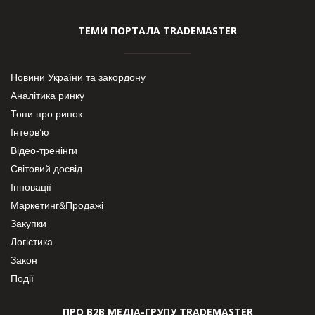
ТЕМИ ПОРТАЛА TRADEMASTER
Новини України та закордону
Аналітика ринку
Топи про ринок
Інтерв’ю
Відео-тренінги
Світовий досвід
Інновації
Маркетинг&Продажі
Закупки
Логістика
Закон
Події
ПРО В2В МЕДІА-ГРУПУ TRADEMASTER