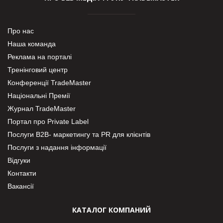
Про нас
Наша команда
Реклама на порталі
Тренінговий центр
Конференції TradeMaster
Національні Премії
Журнал TradeMaster
Портал про Private Label
Послуги В2В- маркетингу та PR для клієнтів
Послуги з надання інформації
Відгуки
Контакти
Вакансії
КАТАЛОГ КОМПАНИЙ