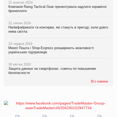
31 жовтня 2024
Компанія Rarog Tactical Gear презентувала надлегкі керамічні
бронеплити
31 липня 2024
Напівфабрикати та консерви, які стануть в пригоді, коли довго
нема світла
24 червня 2024
Meest Пошта і Shop-Express розширюють можливості
українських підприємців
30 квітня 2024
Защита данных на смартфонах: советы по повышению
безопасности
Всі новини