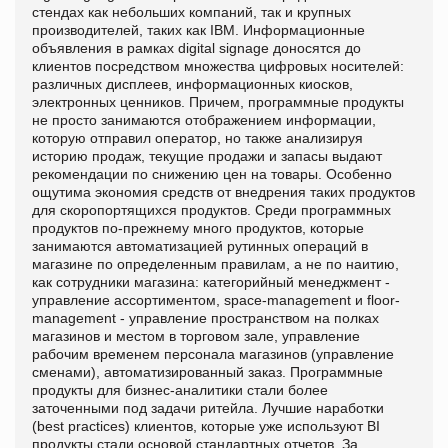
стендах как небольших компаний, так и крупных
производителей, таких как IBM. Информационные
объявления в рамках digital signage доносятся до
клиентов посредством множества цифровых носителей:
различных дисплеев, информационных киосков,
электронных ценников. Причем, программные продукты
не просто занимаются отображением информации,
которую отправил оператор, но также анализируя
историю продаж, текущие продажи и запасы выдают
рекомендации по снижению цен на товары. Особенно
ощутима экономия средств от внедрения таких продуктов
для скоропортящихся продуктов. Среди программных
продуктов по-прежнему много продуктов, которые
занимаются автоматизацией рутинных операций в
магазине по определенным правилам, а не по наитию,
как сотрудники магазина: категорийный менеджмент -
управление ассортиментом, space-management и floor-
management - управление пространством на полках
магазинов и местом в торговом зале, управление
рабочим временем персонала магазинов (управление
сменами), автоматизированный заказ. Программные
продукты для бизнес-аналитики стали более
заточенными под задачи ритейла. Лучшие наработки
(best practices) клиентов, которые уже используют BI
продукты стали основой стандартных отчетов. За