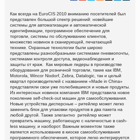
Как всегда на EuroCIS 2010 вниманию посетителей был
представлен большой спектр решений: новейшие
системы для автоматизации и автоматической
идентификации, программное обеспечение для
торговли, системы по обслуживанию клиентов,
множество новинок в сканирующей, печатающей
технике. Охранные технологии были широко
представлены разнообразными системами пневмопочты,
системами контроля доступа, видеонаблюдения и
защиты от краж. Как мировые лидеры в производстве
оборудования для розничной торговли, такие как IBM,
Motorola, Wincor Nixdorf, Zebra, Datalogic, так и целый
квартал производителей с названием «Made in China»
представляли свои уже полюбившиеся и новые продукты.
Из интересных новинок компания IBM представила новое
поколение self-check-out машин для самообслуживания.
Новые устройства дисперсные – ритейлер может легко
заменить блок для упаковки продуктов в два пакета на
любой другой. Также элегантно ритейлер может
превратить машину, работающую с наличностью в cash-
less машину, и наоборот. Важным моментом также
является использование в киоске самообслуживания
программного обеспечения, которое легко интегрируется