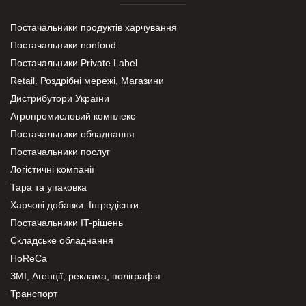
Постачальники продуктів харчування
Постачальники nonfood
Постачальники Private Label
Retail. Роздрібні мережі, Магазини
Дистрибутори України
Агропромисловий комплекс
Постачальники обладнання
Постачальники послуг
Логістичні компанії
Тара та упаковка
Харчові добавки. Інгредієнти.
Постачальники IT-рішень
Складське обладнання
HoReCa
ЗМІ, Агенції, реклама, поліграфія
Транспорт