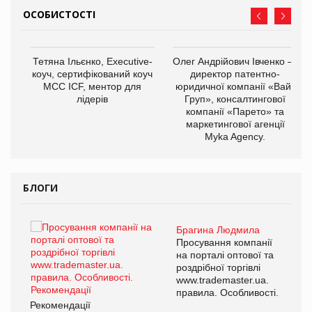
ОСОБИСТОСТІ
,
Тетяна Ільєнко, Executive-
Олег Андрійович Івченко —
ОВ
коуч, сертифікований коуч
директор патентно-
МСС ICF, ментор для
юридичної компанії «Вайз
лідерів
Груп», консалтингової
компанії «Парето» та
маркетингової агенції
Myka Agency.
БЛОГИ
Брагина Людмила
ї
Просування компанії
а
на порталі оптової та
роздрібної торгівлі
www.trademaster.ua.
і.
правила. Особливості.
Рекомендації
Ре