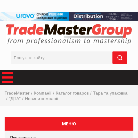
TradeMaster
Компанії
Каталог товаров
Тара та упаковка
"ДПА"
Новини компанії
МЕНЮ
Про компанію