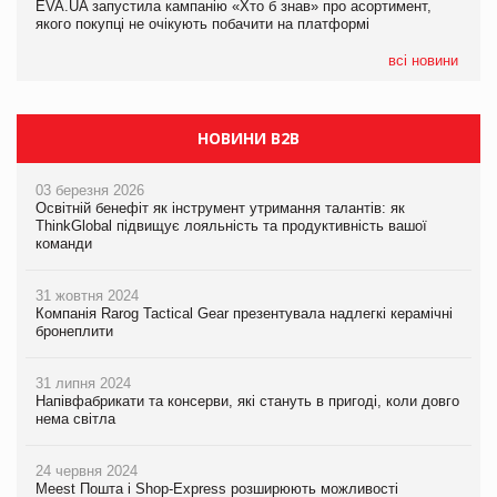
EVA.UA запустила кампанію «Хто б знав» про асортимент,
05.08.2026
якого покупці не очікують побачити на платформі
Мережа супермаркетів VARUS купує мережу магазинів
формату convenience store КОЛО: об’єднана компанія
налічуватиме 374 магазини
всі новини
НОВИНИ B2B
03 березня 2026
Освітній бенефіт як інструмент утримання талантів: як
ThinkGlobal підвищує лояльність та продуктивність вашої
команди
31 жовтня 2024
Компанія Rarog Tactical Gear презентувала надлегкі керамічні
бронеплити
31 липня 2024
Напівфабрикати та консерви, які стануть в пригоді, коли довго
нема світла
24 червня 2024
Meest Пошта і Shop-Express розширюють можливості