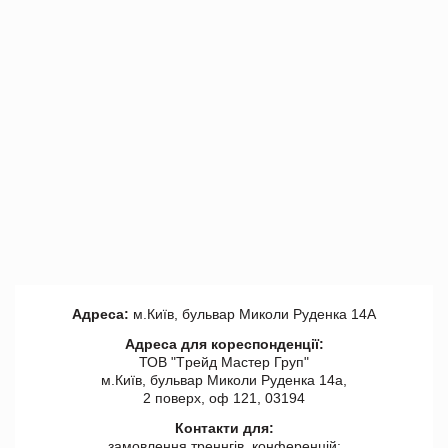
Адреса:
м.Київ, бульвар Миколи Руденка 14А
Адреса для кореспонденції:
ТОВ "Tрейд Мастер Груп"
м.Київ, бульвар Миколи Руденка 14а,
2 поверх, оф 121, 03194
Контакти для:
замовлення треннгів, конференцій: