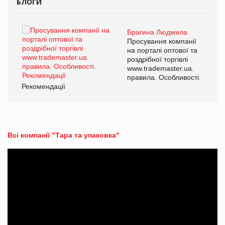
БЛОГИ
Брагина Людмила
Просування компанії
на порталі оптової та
роздрібної торгівлі
www.trademaster.ua.
правила. Особливості.
Рекомендації
Ре
Всі компанії "Тара та упаковка"