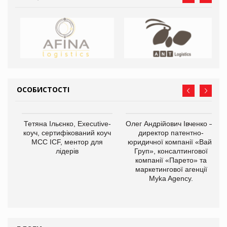
ОСОБИСТОСТІ
Тетяна Ільєнко, Executive-
Олег Андрійович Івченко —
коуч, сертифікований коуч
директор патентно-
МСС ICF, ментор для
юридичної компанії «Вайз
лідерів
Груп», консалтингової
компанії «Парето» та
маркетингової агенції
,
Myka Agency.
ОВ