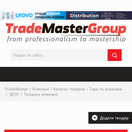
TradeMaster
Компанії
Каталог товаров
Тара та упаковка
"ДПА"
Тендери компанії
Додати тендер