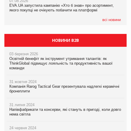
07.08.2026
EVA.UA запустила кампанію «Хто б знав» про асортимент,
05.08.2026
якого покупці не очікують побачити на платформі
Мережа супермаркетів VARUS купує мережу магазинів
формату convenience store КОЛО: об’єднана компанія
налічуватиме 374 магазини
всі новини
НОВИНИ B2B
03 березня 2026
Освітній бенефіт як інструмент утримання талантів: як
ThinkGlobal підвищує лояльність та продуктивність вашої
команди
31 жовтня 2024
Компанія Rarog Tactical Gear презентувала надлегкі керамічні
бронеплити
31 липня 2024
Напівфабрикати та консерви, які стануть в пригоді, коли довго
нема світла
24 червня 2024