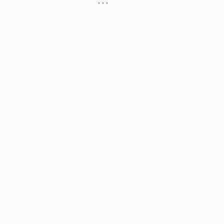
, , ,