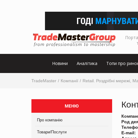
Порта
Новини
Аналітика
Топи про рино
TradeMaster
Компанії
Retail. Роздрібні мережі, М
Кон
МЕНЮ
Компан
Про компанію
Род де
Телефо
Товари/Послуги
E-mail: