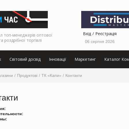
Вхід
Реєстрація
л топ-менеджерів оптової
та роздрібної торгівлі
06 серпня 2026
к
Світовий досвід
Інновації
Маркетинг
Каталог Ком
агазини
Продуктові
ТК «Капи»
Контакти
такти
ия:
ятельности:
ны: