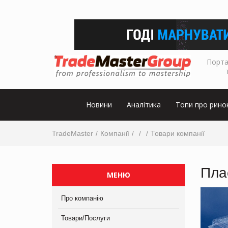
Порта
Новини
Аналітика
Топи про рино
TradeMaster
Компанії
Товари компанії
Пла
МЕНЮ
Про компанію
Товари/Послуги