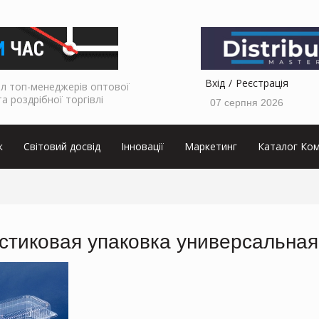
Вхід
Реєстрація
л топ-менеджерів оптової
та роздрібної торгівлі
07 серпня 2026
к
Світовий досвід
Інновації
Маркетинг
Каталог Ком
стиковая упаковка универсальная