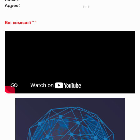
Адрес:
, , ,
Всі компанії ""