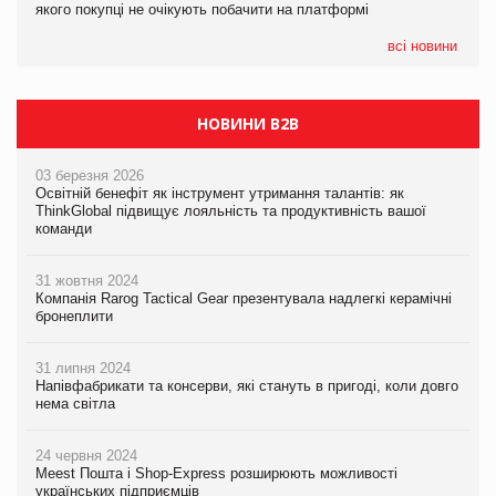
якого покупці не очікують побачити на платформі
Мережа супермаркетів VARUS купує мережу магазинів
формату convenience store КОЛО: об’єднана компанія
налічуватиме 374 магазини
всі новини
НОВИНИ B2B
03 березня 2026
Освітній бенефіт як інструмент утримання талантів: як
ThinkGlobal підвищує лояльність та продуктивність вашої
команди
31 жовтня 2024
Компанія Rarog Tactical Gear презентувала надлегкі керамічні
бронеплити
31 липня 2024
Напівфабрикати та консерви, які стануть в пригоді, коли довго
нема світла
24 червня 2024
Meest Пошта і Shop-Express розширюють можливості
українських підприємців