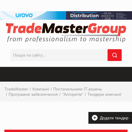
TradeMaster
Компанії
Постачальники IT-рішень
Програмне забезпечення
"Алгоритм"
Тендери компанії
Додати тендер