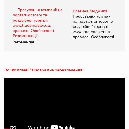
Брагина Людмила
ї
Просування компанії
а
на порталі оптової та
роздрібної торгівлі
www.trademaster.ua.
і.
правила. Особливості.
Рекомендації
Ре
Всі компанії "Програмне забезпечення"