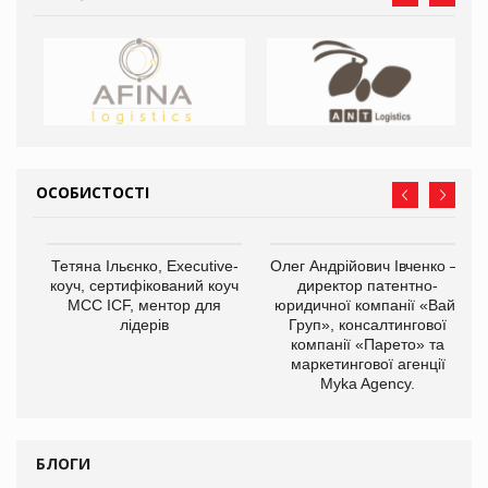
ОСОБИСТОСТІ
,
Тетяна Ільєнко, Executive-
Олег Андрійович Івченко —
ОВ
коуч, сертифікований коуч
директор патентно-
МСС ICF, ментор для
юридичної компанії «Вайз
лідерів
Груп», консалтингової
компанії «Парето» та
маркетингової агенції
Myka Agency.
БЛОГИ