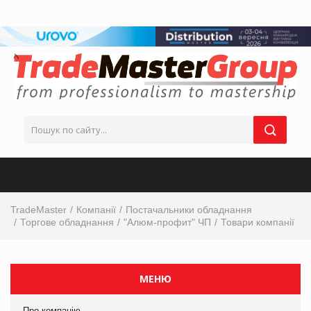
TradeMaster
Компанії
Постачальники обладнання
Торгове обладнання
"Алюм-профит" ЧП
Товари компанії
МЕНЮ
Про компанію