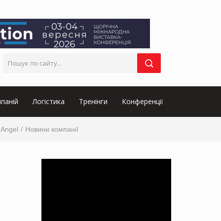
паній
Логістика
Тренінги
Конференції
Angel
Новини компанії