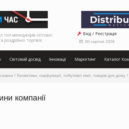
Вхід
Реєстрація
л топ-менеджерів оптової
та роздрібної торгівлі
06 серпня 2026
к
Світовий досвід
Інновації
Маркетинг
Каталог Ком
агазини
Косметики, парфумерії, побутової хімії, товарів для дому
ини компанії