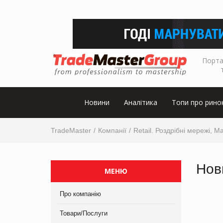
Порта
Новини
Аналітика
Топи про рино
TradeMaster
Компанії
Retail. Роздрібні мережі, М
Нов
МЕНЮ
Про компанію
Товари/Послуги