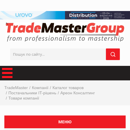
TradeMaster
Компанії
Каталог товаров
Постачальники IT-рішень
Ареон Консалтинг
Товари компанії
МЕНЮ