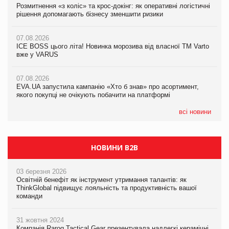
Розмитнення «з коліс» та крос-докінг: як оперативні логістичні
07.08.2026
Kraft Heinz скоротила збиток у першому півріччі
рішення допомагають бізнесу зменшити ризики
EVA.UA запустила кампанію «Хто б знав» про асортимент,
якого покупці не очікують побачити на платформі
07.08.2026
07.08.2026
Продажі Hugo Boss впали на 9%
ICE BOSS цього літа! Новинка морозива від власної ТМ Varto
06.08.2026
вже у VARUS
Смачна новинка для хвостатих: у VARUS з’явилися паучі
07.08.2026
Varto Paw expert від власної ТМ Varto!
Франція заборонила рекламні дзвінки без згоди клієнтів
07.08.2026
EVA.UA запустила кампанію «Хто б знав» про асортимент,
05.08.2026
якого покупці не очікують побачити на платформі
Мережа супермаркетів VARUS купує мережу магазинів
формату convenience store КОЛО: об’єднана компанія
налічуватиме 374 магазини
всі новини
НОВИНИ B2B
03 березня 2026
Освітній бенефіт як інструмент утримання талантів: як
ThinkGlobal підвищує лояльність та продуктивність вашої
команди
31 жовтня 2024
Компанія Rarog Tactical Gear презентувала надлегкі керамічні