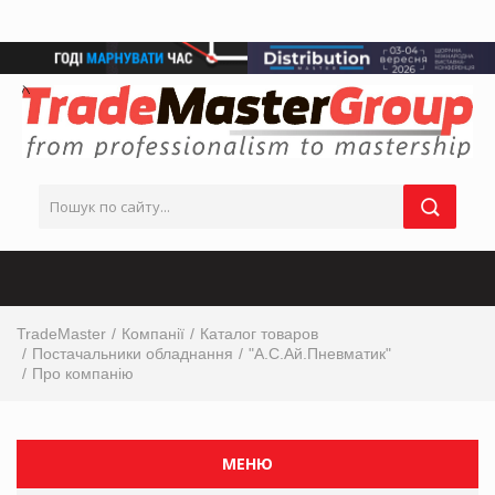
TradeMaster
Компанії
Каталог товаров
Постачальники обладнання
"А.С.Ай.Пневматик"
Про компанію
МЕНЮ