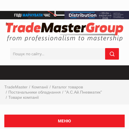
TradeMaster
Компанії
Каталог товаров
Постачальники обладнання
"А.С.Ай.Пневматик"
Товари компанії
МЕНЮ