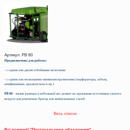
Артикул: PB 80
Предназначены для работы:
- с одним или двумя отбойными молотками
- с одним или несколькими пневмоинструментами (перфораторы, зубила,
шлифмашинки, краскопульты и пр.)
PB
80
- малые размеры и небольшой вес делают их идеальным источником сжатого
воздуха для ремонтных бригад или коммунальных служб.
Весь список
Всі компанії "Постачальники обладнання"