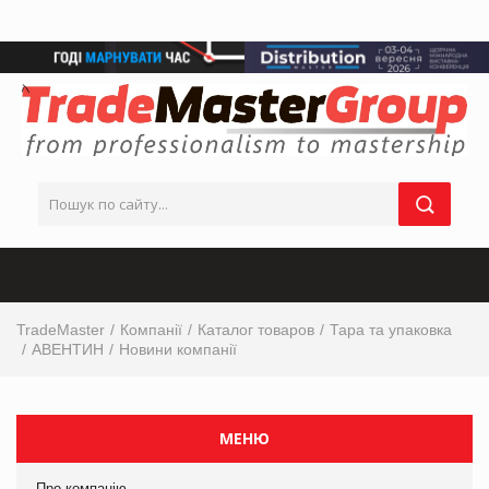
TradeMaster
Компанії
Каталог товаров
Тара та упаковка
АВЕНТИН
Новини компанії
МЕНЮ
Про компанію