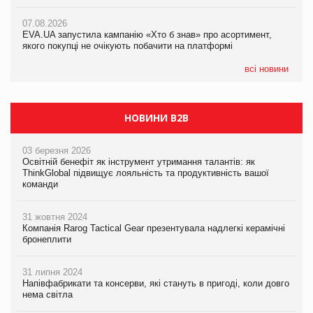
07.08.2026
Varto Paw expert від власної ТМ Varto!
Франція заборонила рекламні дзвінки без згоди клієнтів
07.08.2026
EVA.UA запустила кампанію «Хто б знав» про асортимент,
05.08.2026
якого покупці не очікують побачити на платформі
Мережа супермаркетів VARUS купує мережу магазинів
формату convenience store КОЛО: об’єднана компанія
налічуватиме 374 магазини
всі новини
НОВИНИ B2B
03 березня 2026
Освітній бенефіт як інструмент утримання талантів: як
ThinkGlobal підвищує лояльність та продуктивність вашої
команди
31 жовтня 2024
Компанія Rarog Tactical Gear презентувала надлегкі керамічні
бронеплити
31 липня 2024
Напівфабрикати та консерви, які стануть в пригоді, коли довго
нема світла