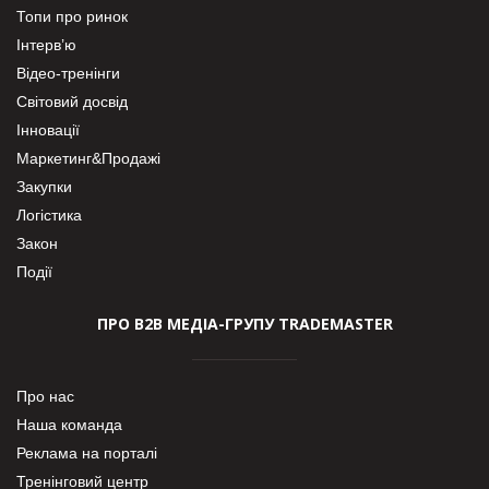
Топи про ринок
Інтерв’ю
Відео-тренінги
Світовий досвід
Інновації
Маркетинг&Продажі
Закупки
Логістика
Закон
Події
ПРО В2В МЕДІА-ГРУПУ TRADEMASTER
Про нас
Наша команда
Реклама на порталі
Тренінговий центр