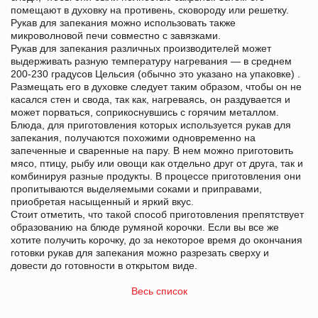
помещают в духовку на противень, сковороду или решетку.
Рукав для запекания можно использовать также
микроволновой печи совместно с завязками.
Рукав для запекания различных производителей может
выдерживать разную температуру нагревания — в среднем
200-230 градусов Цельсия (обычно это указано на упаковке) .
Размещать его в духовке следует таким образом, чтобы он не
касался стен и свода, так как, нагреваясь, он раздувается и
может порваться, соприкоснувшись с горячим металлом.
Блюда, для приготовления которых используется рукав для
запекания, получаются похожими одновременно на
запеченные и сваренные на пару. В нем можно приготовить
мясо, птицу, рыбу или овощи как отдельно друг от друга, так и
комбинируя разные продукты. В процессе приготовления они
пропитываются выделяемыми соками и приправами,
приобретая насыщенный и яркий вкус.
Стоит отметить, что такой способ приготовления препятствует
образованию на блюде румяной корочки. Если вы все же
хотите получить корочку, до за некоторое время до окончания
готовки рукав для запекания можно разрезать сверху и
довести до готовности в открытом виде.
Весь список