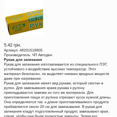
5.42 грн.
Артикул: 48201518805
Производитель: ЧП Автоден
Рукав для запекания
Рукав для запекания изготавливается из специального ПЭТ,
устойчивого к воздействию высоких температур. Этот
материал безопасен, не выделяет никаких вредных веществ
даже при нагревании.
Рукав для запекания имеет вид рукава, который смотан в
рулон. Для завязывания краев рукава к рулону
прикладываются завязки из того же материала. Для
приготовления пищи от рулона отрезают кусок нужной длины.
Она определяется так: к длине приготавливаемого продукта
прибавляется около 20 см для завязывания. В рукав для
запекания кладут подготовленный продукт, завязывают края,
следя, чтобы они были полностью закрыты. Затем его