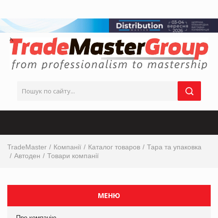
TradeMaster
Компанії
Каталог товаров
Тара та упаковка
Автоден
Товари компанії
МЕНЮ
Про компанію