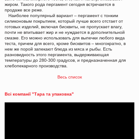
жиром. Такого рода пергамент сегодня встречается в
продаже все реже.
Наиболее популярный вариант – пергамент с тонким
силиконовым покрытием, который лучше всего отстает от
готовых изделий, включая бисквиты, не пропускает влагу,
почти не впитывает жир и не нуждается в дополнительной
смазке. Его можно использовать для выпечки любого вида
теста, причем для всего, кроме бисквитов – многократно, в
нем же порой запекают блюда из мяса и рыбы. Есть
разновидность этого пергамента, выдерживающая
температуры до 280-300 градусов, и предназначенная для
хлебопекарного производства.
Весь список
Всі компанії "Тара та упаковка"