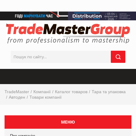
TradeMaster
Компанії
Каталог товаров
Тара та упаковка
Автоден
Товари компанії
МЕНЮ
Про компанію