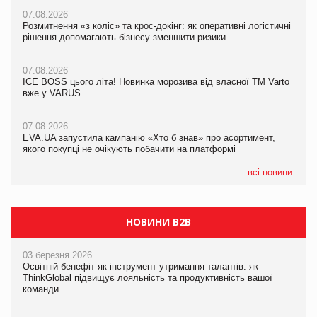
07.08.2026
07.08.2026
Розмитнення «з коліс» та крос-докінг: як оперативні логістичні
07.08.2026
Kraft Heinz скоротила збиток у першому півріччі
рішення допомагають бізнесу зменшити ризики
EVA.UA запустила кампанію «Хто б знав» про асортимент,
якого покупці не очікують побачити на платформі
07.08.2026
07.08.2026
Продажі Hugo Boss впали на 9%
ICE BOSS цього літа! Новинка морозива від власної ТМ Varto
06.08.2026
вже у VARUS
Смачна новинка для хвостатих: у VARUS з’явилися паучі
07.08.2026
Varto Paw expert від власної ТМ Varto!
Франція заборонила рекламні дзвінки без згоди клієнтів
07.08.2026
EVA.UA запустила кампанію «Хто б знав» про асортимент,
05.08.2026
якого покупці не очікують побачити на платформі
Мережа супермаркетів VARUS купує мережу магазинів
формату convenience store КОЛО: об’єднана компанія
налічуватиме 374 магазини
всі новини
НОВИНИ B2B
03 березня 2026
Освітній бенефіт як інструмент утримання талантів: як
ThinkGlobal підвищує лояльність та продуктивність вашої
команди