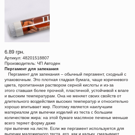
6.89 грн.
Артикул: 48201518807
Производитель: ЧП Автоден
Пергамент для запекания
Пергамент для запекания – обычный пергамент, сходный с
упаковочным. Это плотная гладкая бумага, чаще коричневого
цвета, пропитанная раствором серной кислоты и из-за
этого ставшая более прочной, пластичной, устойчивой к влаге
и высоким температурам. Она не меняет своих свойств от
длительного воздействия высоких температур и относительно
хорошо впитывает жир. Поэтому является наилучшим
материалом для выпечки изделий из теста с большим
количеством жира: на этой бумаге масляное печенье меньше
всего теряет форму даже
при выпечке на листе. Если же пергамент используется для
выпечки маложирного теста, его, как и кальку, смазывают