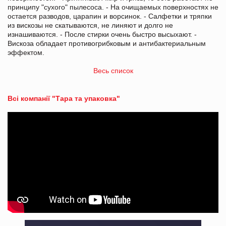
принципу "сухого" пылесоса. - На очищаемых поверхностях не
остается разводов, царапин и ворсинок. - Салфетки и тряпки
из вискозы не скатываются, не линяют и долго не
изнашиваются. - После стирки очень быстро высыхают. -
Вискоза обладает противогрибковым и антибактериальным
эффектом.
Весь список
Всі компанії "Тара та упаковка"