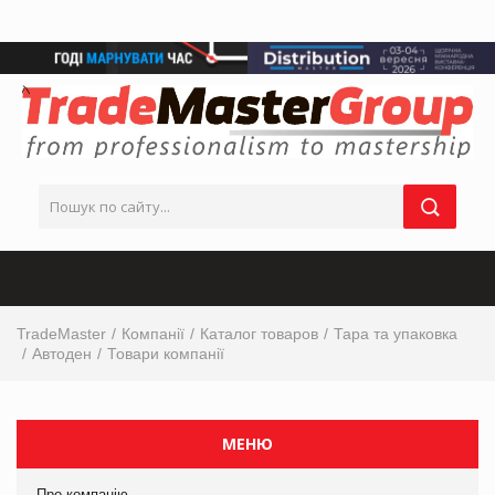
TradeMaster
Компанії
Каталог товаров
Тара та упаковка
Автоден
Товари компанії
МЕНЮ
Про компанію