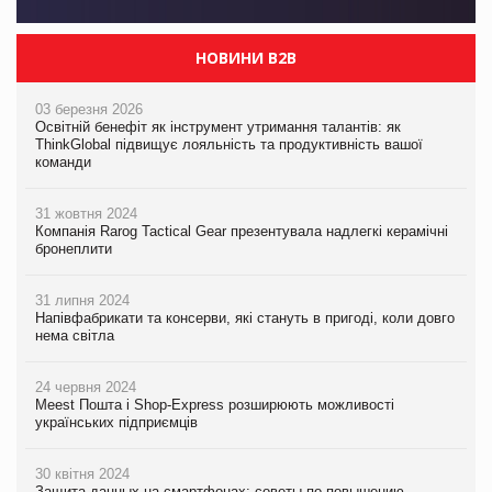
НОВИНИ B2B
03 березня 2026
Освітній бенефіт як інструмент утримання талантів: як
ThinkGlobal підвищує лояльність та продуктивність вашої
команди
31 жовтня 2024
Компанія Rarog Tactical Gear презентувала надлегкі керамічні
бронеплити
31 липня 2024
Напівфабрикати та консерви, які стануть в пригоді, коли довго
нема світла
24 червня 2024
Meest Пошта і Shop-Express розширюють можливості
українських підприємців
30 квітня 2024
Защита данных на смартфонах: советы по повышению