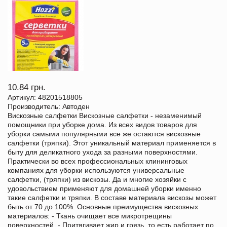
10.84 грн.
Артикул: 48201518805
Производитель: Автоден
Вискозные салфетки Вискозные салфетки - незаменимый
помощники при уборке дома. Из всех видов товаров для
уборки самыми популярными все же остаются вискозные
салфетки (тряпки). Этот уникальный материал применяется в
быту для деликатного ухода за разными поверхностями.
Практически во всех профессиональных клининговых
компаниях для уборки используются универсальные
салфетки, (тряпки) из вискозы. Да и многие хозяйки с
удовольствием применяют для домашней уборки именно
такие салфетки и тряпки. В составе материала вискозы может
быть от 70 до 100%. Основные преимущества вискозных
материалов: - Ткань очищает все микротрещины
поверхностей. - Притягивает жир и грязь, то есть работает по