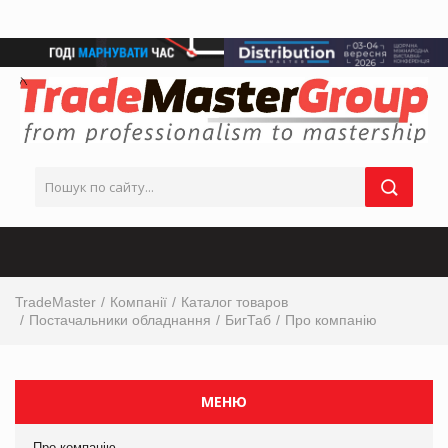
TradeMaster
Компанії
Каталог товаров
Постачальники обладнання
БигТаб
Про компанію
МЕНЮ
Про компанію