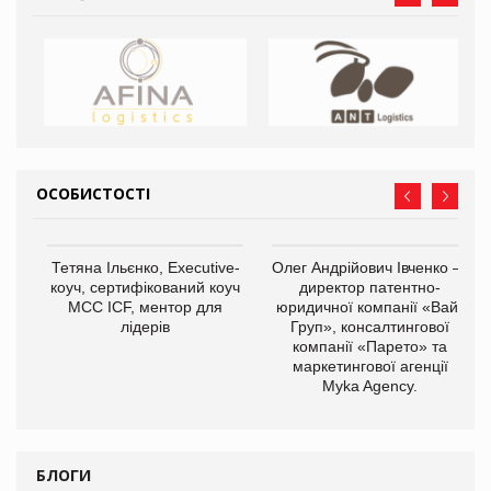
ОСОБИСТОСТІ
,
Тетяна Ільєнко, Executive-
Олег Андрійович Івченко —
ОВ
коуч, сертифікований коуч
директор патентно-
МСС ICF, ментор для
юридичної компанії «Вайз
лідерів
Груп», консалтингової
компанії «Парето» та
маркетингової агенції
Myka Agency.
БЛОГИ