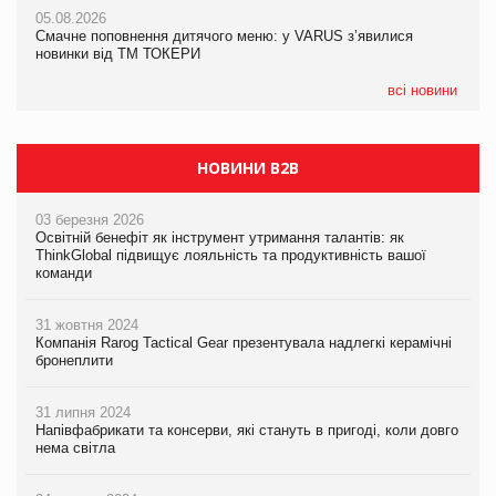
AstraZeneca обговорює найбільшу угоду десятиліття
05.08.2026
04.08.2026
Смачне поповнення дитячого меню: у VARUS з’явилися
Через атаку РФ у Дніпрі пошкоджено склад шоколаду
новинки від ТМ ТОКЕРИ
Millennium
всі новини
НОВИНИ B2B
03 березня 2026
Освітній бенефіт як інструмент утримання талантів: як
ThinkGlobal підвищує лояльність та продуктивність вашої
команди
31 жовтня 2024
Компанія Rarog Tactical Gear презентувала надлегкі керамічні
бронеплити
31 липня 2024
Напівфабрикати та консерви, які стануть в пригоді, коли довго
нема світла