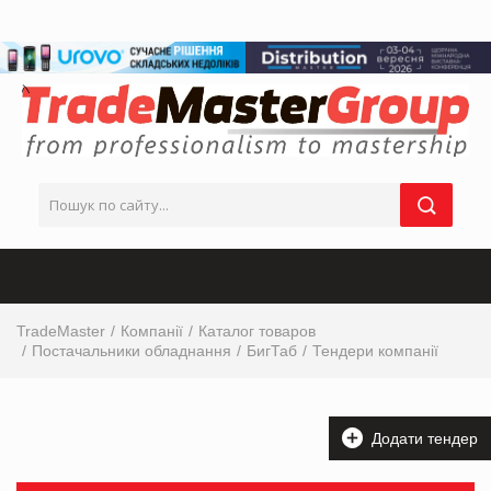
TradeMaster
Компанії
Каталог товаров
Постачальники обладнання
БигТаб
Тендери компанії
Додати тендер