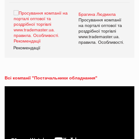
Брагина Людмила
Просування компанії
на порталі оптової та
роздрібної торгівлі
www.trademaster.ua.
правила. Особливості.
Рекомендації
Ре
Всі компанії "Постачальники обладнання"