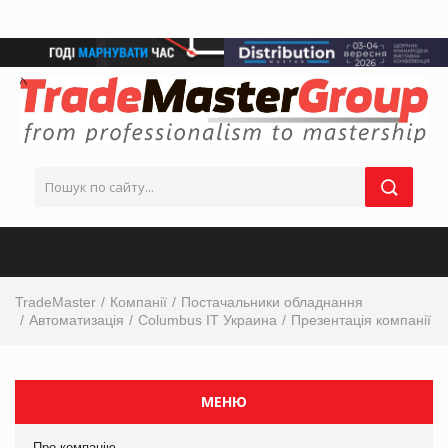
TradeMaster
Компанії
Постачальники обладнання
Автоматизація
Columbus IT Украина
Презентація компанії
МЕНЮ
Про компанію