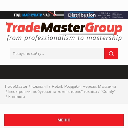
TradeMaster
Компанії
Retail. Роздрібні мережі, Магазини
Електроніки, побутової та комп'ютерної техніки
"Comfy"
Контакти
МЕНЮ