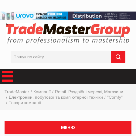
TradeMaster
Компанії
Retail. Роздрібні мережі, Магазини
Електроніки, побутової та комп'ютерної техніки
"Comfy"
Товари компанії
МЕНЮ