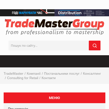
TradeMaster
Компанії
Постачальники послуг
Консалтинг
Consulting for Retail
Контакти
МЕНЮ
Про компанію