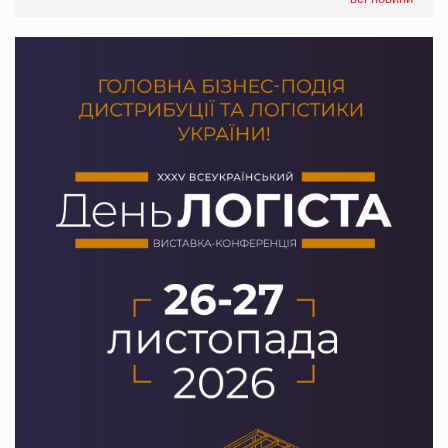
Сергій Лісунов про заморожені хлібобулочні вироби на
PrivateLabel&FMCG Master 2026