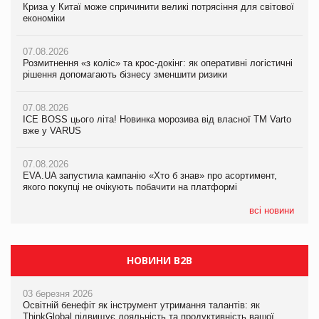
Криза у Китаї може спричинити великі потрясіння для світової
07.08.2026
Криза у Китаї може спричинити великі потрясіння для світової
економіки
ICE BOSS цього літа! Новинка морозива від власної ТМ Varto
економіки
вже у VARUS
07.08.2026
07.08.2026
Розмитнення «з коліс» та крос-докінг: як оперативні логістичні
07.08.2026
Kraft Heinz скоротила збиток у першому півріччі
рішення допомагають бізнесу зменшити ризики
EVA.UA запустила кампанію «Хто б знав» про асортимент,
якого покупці не очікують побачити на платформі
07.08.2026
07.08.2026
Продажі Hugo Boss впали на 9%
ICE BOSS цього літа! Новинка морозива від власної ТМ Varto
06.08.2026
вже у VARUS
Смачна новинка для хвостатих: у VARUS з’явилися паучі
07.08.2026
Varto Paw expert від власної ТМ Varto!
Франція заборонила рекламні дзвінки без згоди клієнтів
07.08.2026
EVA.UA запустила кампанію «Хто б знав» про асортимент,
05.08.2026
якого покупці не очікують побачити на платформі
Мережа супермаркетів VARUS купує мережу магазинів
формату convenience store КОЛО: об’єднана компанія
налічуватиме 374 магазини
всі новини
НОВИНИ B2B
03 березня 2026
Освітній бенефіт як інструмент утримання талантів: як
ThinkGlobal підвищує лояльність та продуктивність вашої