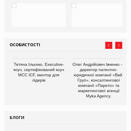
ОСОБИСТОСТІ
,
Тетяна Ільєнко, Executive-
Олег Андрійович Івченко —
ОВ
коуч, сертифікований коуч
директор патентно-
МСС ICF, ментор для
юридичної компанії «Вайз
лідерів
Груп», консалтингової
компанії «Парето» та
маркетингової агенції
Myka Agency.
БЛОГИ