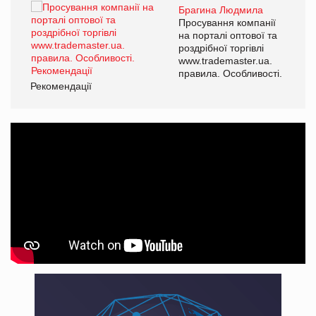
Брагина Людмила
ї
Просування компанії
а
на порталі оптової та
роздрібної торгівлі
www.trademaster.ua.
і.
правила. Особливості.
Рекомендації
Ре