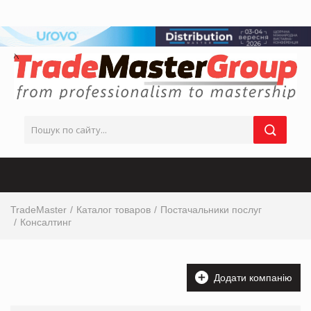
TradeMaster
Каталог товаров
Постачальники послуг
Консалтинг
Додати компанію