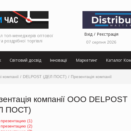
Вхід
Реєстрація
л топ-менеджерів оптової
та роздрібної торгівлі
07 серпня 2026
к
Світовий досвід
Інновації
Маркетинг
Каталог Ком
і компанії
DELPOST (ДЕЛ ПОСТ)
Презентація компанії
зентація компанії ООО DELPOST
Л ПОСТ)
 презентацию (1)
 презентацию (2)