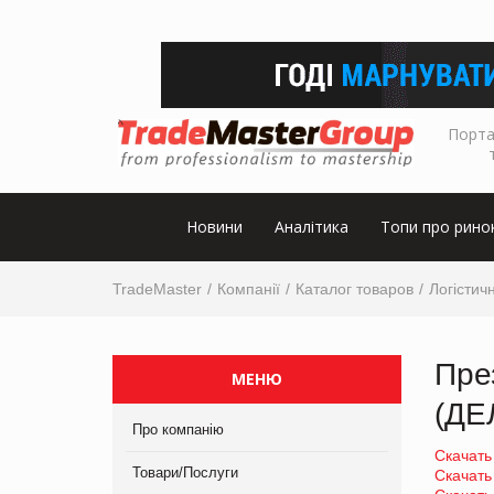
Порта
Новини
Аналітика
Топи про рино
TradeMaster
Компанії
Каталог товаров
Логістичн
Пре
МЕНЮ
(ДЕ
Про компанію
Скачать
Товари/Послуги
Скачать