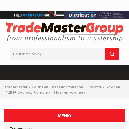
TradeMaster
Компанії
Каталог товаров
Логістичні компанії
ДИАНА Люкс Логистик
Новини компанії
МЕНЮ
Про компанію