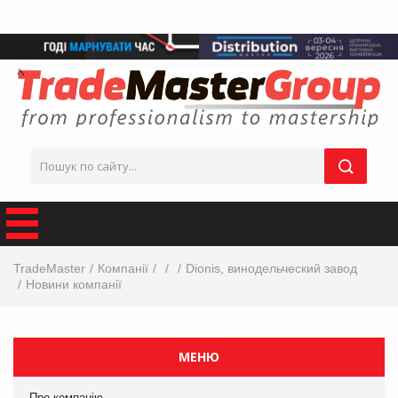
TradeMaster
Компанії
Dionis, винодельческий завод
Новини компанії
МЕНЮ
Про компанію