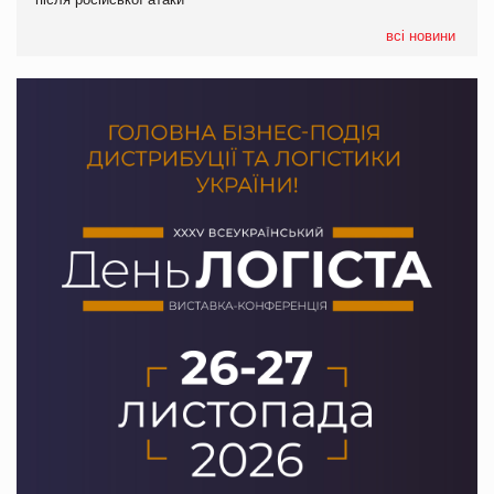
05.08.2026
Сергій Лісунов про заморожені хлібобулочні вироби на
всі новини
PrivateLabel&FMCG Master 2026