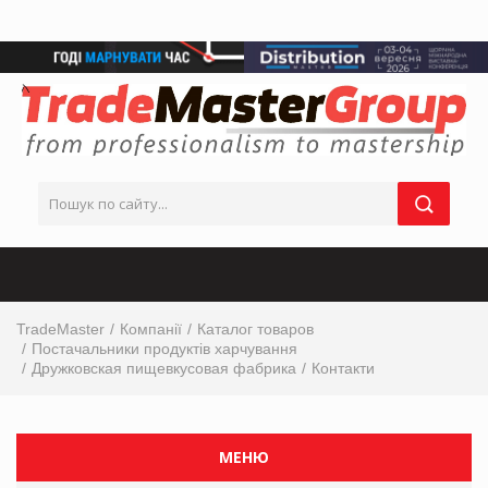
TradeMaster
Компанії
Каталог товаров
Постачальники продуктів харчування
Дружковская пищевкусовая фабрика
Контакти
МЕНЮ