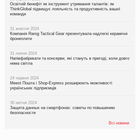
Освітній бенефіт як інструмент утримання талантів: як
ThinkGlobal підвищує лояльність та продуктивність вашої
команди
31 жовтня 2024
Компанія Rarog Tactical Gear презентувала надлегкі керамічні
бронеплити
31 липня 2024
Напівфабрикати та консерви, які стануть в пригоді, коли довго
нема світла
24 червня 2024
Meest Пошта і Shop-Express розширюють можливості
українських підприємців
30 квітня 2024
Защита данных на смартфонах: советы по повышению
безопасности
Всі новини