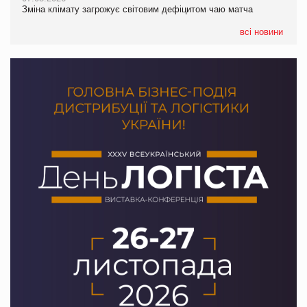
Зміна клімату загрожує світовим дефіцитом чаю матча
07.08.2026
EVA.UA запустила кампанію «Хто б знав» про асортимент,
всі новини
якого покупці не очікують побачити на платформі