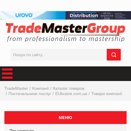
TradeMaster
Компанії
Каталог товаров
Постачальники послуг
EUkraine.com.ua
Товари компанії
МЕНЮ
Про компанію