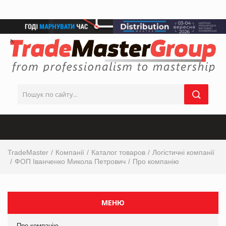
TradeMaster
Компанії
Каталог товаров
Логістичні компанії
ФОП Іванченко Микола Петрович
Про компанію
МЕНЮ
Про компанію