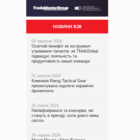
НОВИНИ B2B
03 березня 2026
Освітній бенефіт як інструмент
утримання талантів: як ThinkGlobal
підвищує лояльність та
продуктивність вашої команди
31 жовтня 2024
Компанія Rarog Tactical Gear
презентувала надлегкі керамічні
бронеплити
31 липня 2024
Напівфабрикати та консерви, які
стануть в пригоді, коли довго нема
світла
24 червня 2024