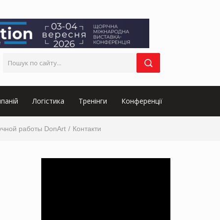
паній
Логістика
Тренінги
Конференції
учной работы DonArt
Контакти