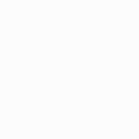
, , ,