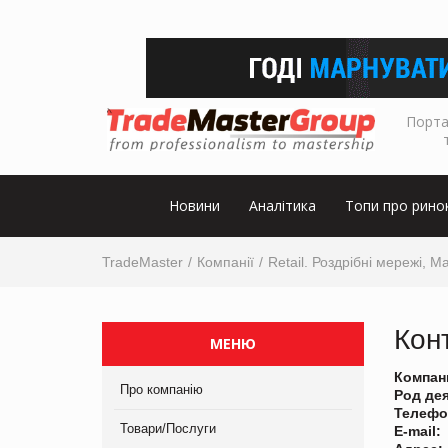
Порта
Новини
Аналітика
Топи про рино
TradeMaster
Компанії
Retail. Роздрібні мережі, М
Кон
МЕНЮ
Компан
Про компанію
Род де
Телефо
Товари/Послуги
E-mail: