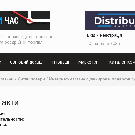
Вхід
Реєстрація
л топ-менеджерів оптової
та роздрібної торгівлі
08 серпня 2026
к
Світовий досвід
Інновації
Маркетинг
Каталог Ком
агазини
Дитячі товари
Интернет-магазин сувениров и подарков р
такти
ия:
ятельности:
ны: