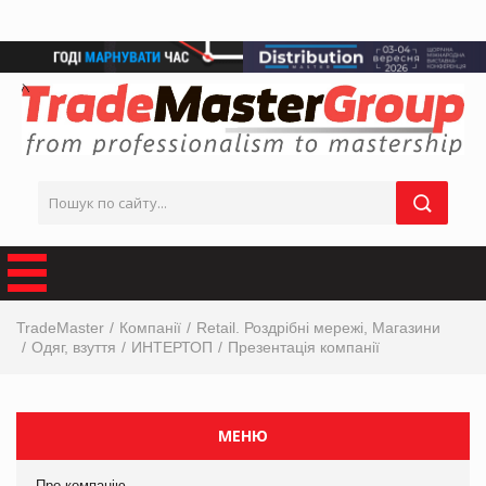
TradeMaster
Компанії
Retail. Роздрібні мережі, Магазини
Одяг, взуття
ИНТЕРТОП
Презентація компанії
МЕНЮ
Про компанію