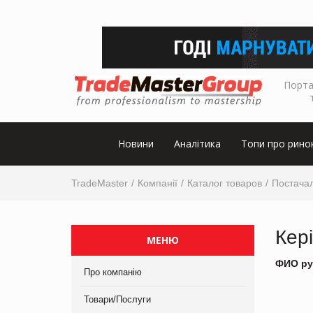
Порта
Новини
Аналітика
Топи про рино
TradeMaster
Компанії
Каталог товаров
Постачал
Кер
МЕНЮ
ФИО ру
Про компанію
Товари/Послуги