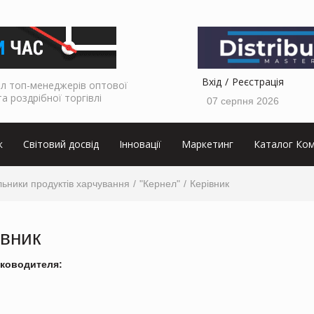
Вхід
Реєстрація
л топ-менеджерів оптової
та роздрібної торгівлі
07 серпня 2026
к
Світовий досвід
Інновації
Маркетинг
Каталог Ком
ьники продуктів харчування
"Кернел"
Керівник
івник
ководителя: