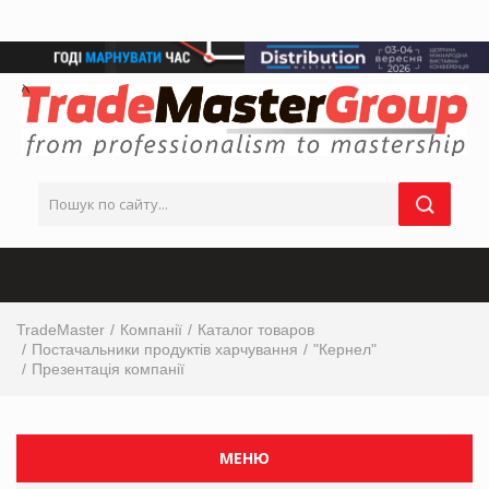
TradeMaster
Компанії
Каталог товаров
Постачальники продуктів харчування
"Кернел"
Презентація компанії
МЕНЮ